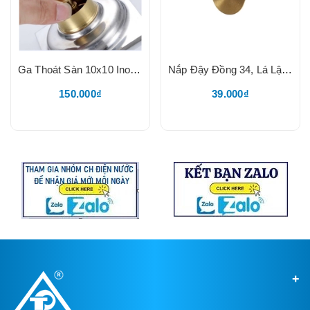
Ga Thoát Sàn 10x10 Inox 304 Bóng, Thoát Đồng Loxo, Mặt Quả Táo, Lắp Ống 49-90
Nắp Đậy Đồng 34, Lá Lật 1 Chiều, Đặt Ga Thoát Sàn, Chống Mùi Hôi, Chống Côn Trung, Lắp Vừa Lỗ Xả 34mm, TQ
150.000₫
39.000₫