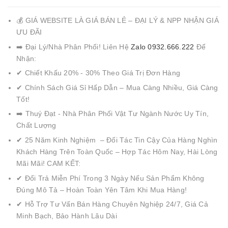
💰 GIÁ WEBSITE LÀ GIÁ BÁN LẺ – ĐẠI LÝ & NPP NHẬN GIÁ
ƯU ĐÃI
➡️ Đại Lý/Nhà Phân Phối! Liên Hệ
Zalo 0932.666.222
Để
Nhận:
✔ Chiết Khấu 20% - 30% Theo Giá Trị Đơn Hàng
✔ Chính Sách Giá Sỉ Hấp Dẫn – Mua Càng Nhiều, Giá Càng
Tốt!
➡️ Thuý Đạt - Nhà Phân Phối Vật Tư Ngành Nước Uy Tín,
Chất Lượng
✔ 25 Năm Kinh Nghiệm – Đối Tác Tin Cậy Của Hàng Nghìn
Khách Hàng Trên Toàn Quốc – Hợp Tác Hôm Nay, Hài Lòng
Mãi Mãi! CAM KẾT:
✔ Đổi Trả Miễn Phí Trong 3 Ngày Nếu Sản Phẩm Không
Đúng Mô Tả – Hoàn Toàn Yên Tâm Khi Mua Hàng!
✔ Hỗ Trợ Tư Vấn Bán Hàng Chuyên Nghiệp 24/7, Giá Cả
Minh Bạch, Bảo Hành Lâu Dài