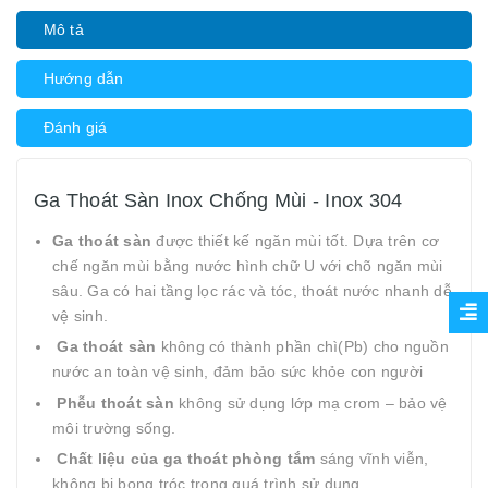
Mô tả
Hướng dẫn
Đánh giá
Ga Thoát Sàn Inox Chống Mùi - Inox 304
Ga thoát sàn
được thiết kế ngăn mùi tốt. Dựa trên cơ
chế ngăn mùi bằng nước hình chữ U với chõ ngăn mùi
sâu. Ga có hai tầng lọc rác và tóc, thoát nước nhanh dễ
vệ sinh.
Ga thoát sàn
không có thành phần chì(Pb) cho nguồn
nước an toàn vệ sinh, đảm bảo sức khỏe con người
Phễu thoát sàn
không sử dụng lớp mạ crom – bảo vệ
môi trường sống.
Chất liệu của ga thoát phòng tắm
sáng vĩnh viễn,
không bị bong tróc trong quá trình sử dụng.