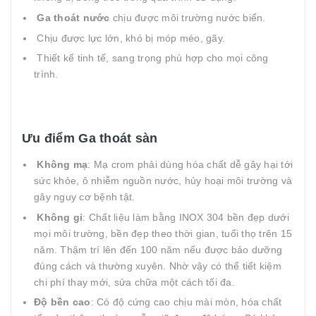
Ga thoát nước
chịu được môi trường nước biển.
Chịu được lực lớn, khó bị móp méo, gãy.
Thiết kế tinh tế, sang trọng phù hợp cho mọi công
trình.
Ưu điểm Ga thoát sàn
Không mạ
: Mạ crom phải dùng hóa chất dễ gây hại tới
sức khỏe, ô nhiễm nguồn nước, hủy hoại môi trường và
gây nguy cơ bệnh tật.
Không gỉ
: Chất liệu làm bằng INOX 304 bền đẹp dưới
mọi môi trường, bền đẹp theo thời gian, tuổi thọ trên 15
năm. Thậm trí lên đến 100 năm nếu được bảo dưỡng
đúng cách và thường xuyên. Nhờ vậy có thể tiết kiệm
chi phí thay mới, sửa chữa một cách tối đa.
Độ bền cao
: Có độ cứng cao chịu mài mòn, hóa chất