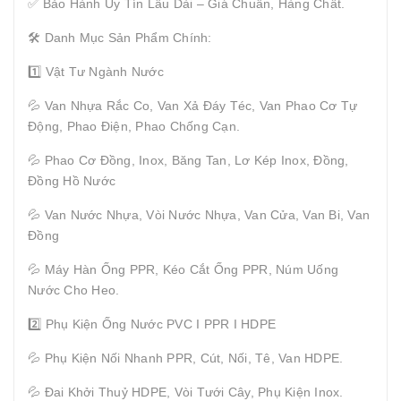
✅ Bảo Hành Uy Tín Lâu Dài – Giá Chuẩn, Hàng Chất.
🛠 Danh Mục Sản Phẩm Chính:
1️⃣ Vật Tư Ngành Nước
💦 Van Nhựa Rắc Co, Van Xả Đáy Téc, Van Phao Cơ Tự
Động, Phao Điện, Phao Chống Cạn.
💦 Phao Cơ Đồng, Inox, Băng Tan, Lơ Kép Inox, Đồng,
Đồng Hồ Nước
💦 Van Nước Nhựa, Vòi Nước Nhựa, Van Cửa, Van Bi, Van
Đồng
💦 Máy Hàn Ống PPR, Kéo Cắt Ống PPR, Núm Uống
Nước Cho Heo.
2️⃣ Phụ Kiện Ống Nước PVC I PPR I HDPE
💦 Phụ Kiện Nối Nhanh PPR, Cút, Nối, Tê, Van HDPE.
💦 Đai Khởi Thuỷ HDPE, Vòi Tưới Cây, Phụ Kiện Inox.