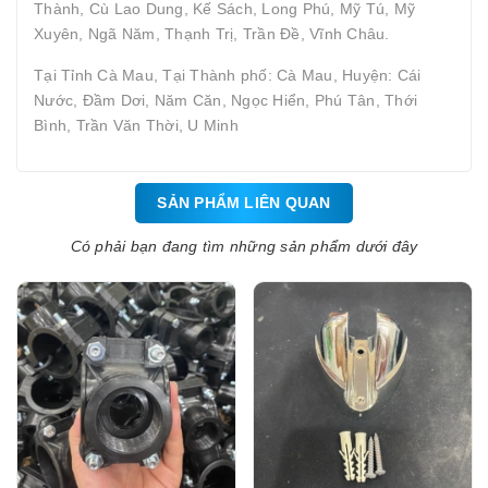
Thành, Cù Lao Dung, Kế Sách, Long Phú, Mỹ Tú, Mỹ
Xuyên, Ngã Năm, Thạnh Trị, Trần Đề, Vĩnh Châu.
Tại Tỉnh Cà Mau, Tại Thành phố: Cà Mau, Huyện: Cái
Nước, Đầm Dơi, Năm Căn, Ngọc Hiển, Phú Tân, Thới
Bình, Trần Văn Thời, U Minh
SẢN PHẨM LIÊN QUAN
Có phải bạn đang tìm những sản phẩm dưới đây