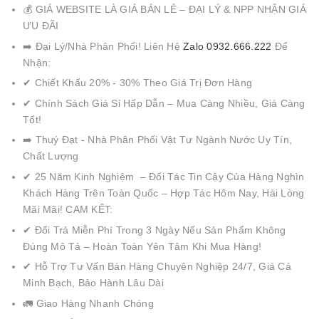
💰 GIÁ WEBSITE LÀ GIÁ BÁN LẺ – ĐẠI LÝ & NPP NHẬN GIÁ
ƯU ĐÃI
➡️ Đại Lý/Nhà Phân Phối! Liên Hệ
Zalo 0932.666.222
Để
Nhận:
✔ Chiết Khấu 20% - 30% Theo Giá Trị Đơn Hàng
✔ Chính Sách Giá Sỉ Hấp Dẫn – Mua Càng Nhiều, Giá Càng
Tốt!
➡️ Thuý Đạt - Nhà Phân Phối Vật Tư Ngành Nước Uy Tín,
Chất Lượng
✔ 25 Năm Kinh Nghiệm – Đối Tác Tin Cậy Của Hàng Nghìn
Khách Hàng Trên Toàn Quốc – Hợp Tác Hôm Nay, Hài Lòng
Mãi Mãi! CAM KẾT:
✔ Đổi Trả Miễn Phí Trong 3 Ngày Nếu Sản Phẩm Không
Đúng Mô Tả – Hoàn Toàn Yên Tâm Khi Mua Hàng!
✔ Hỗ Trợ Tư Vấn Bán Hàng Chuyên Nghiệp 24/7, Giá Cả
Minh Bạch, Bảo Hành Lâu Dài
🚛 Giao Hàng Nhanh Chóng