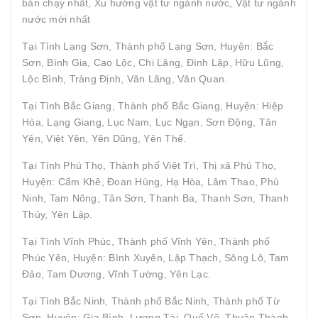
bán chạy nhất, Xu hướng vật tư ngành nước, Vật tư ngành
nước mới nhất
Tại Tỉnh Lạng Sơn, Thành phố Lạng Sơn, Huyện: Bắc
Sơn, Bình Gia, Cao Lộc, Chi Lăng, Đình Lập, Hữu Lũng,
Lộc Bình, Tràng Định, Văn Lãng, Văn Quan.
Tại Tỉnh Bắc Giang, Thành phố Bắc Giang, Huyện: Hiệp
Hòa, Lạng Giang, Lục Nam, Lục Ngạn, Sơn Động, Tân
Yên, Việt Yên, Yên Dũng, Yên Thế.
Tại Tỉnh Phú Thọ, Thành phố Việt Trì, Thị xã Phú Thọ,
Huyện: Cẩm Khê, Đoan Hùng, Hạ Hòa, Lâm Thao, Phù
Ninh, Tam Nông, Tân Sơn, Thanh Ba, Thanh Sơn, Thanh
Thủy, Yên Lập.
Tại Tỉnh Vĩnh Phúc, Thành phố Vĩnh Yên, Thành phố
Phúc Yên, Huyện: Bình Xuyên, Lập Thạch, Sông Lô, Tam
Đảo, Tam Dương, Vĩnh Tường, Yên Lạc.
Tại Tỉnh Bắc Ninh, Thành phố Bắc Ninh, Thành phố Từ
Sơn, Huyện: Gia Bình, Lương Tài, Quế Võ, Thuận Thành,