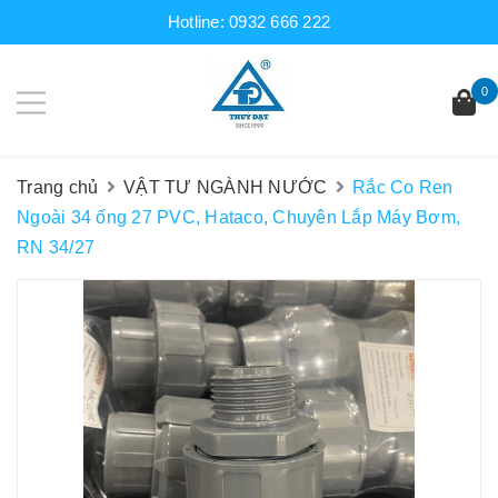
Hotline:
0932 666 222
0
Trang chủ
VẬT TƯ NGÀNH NƯỚC
Rắc Co Ren
Ngoài 34 ống 27 PVC, Hataco, Chuyên Lắp Máy Bơm,
RN 34/27