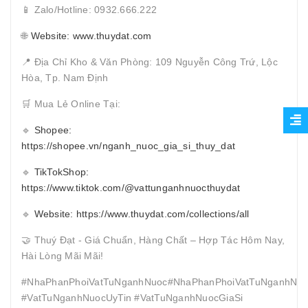
📱 Zalo/Hotline: 0932.666.222
🌐
Website: www.thuydat.com
📍 Địa Chỉ Kho & Văn Phòng: 109 Nguyễn Công Trứ, Lộc
Hòa, Tp. Nam Định
🛒 Mua Lẻ Online Tại:
🔹
Shopee:
https://shopee.vn/nganh_nuoc_gia_si_thuy_dat
🔹
TikTokShop:
https://www.tiktok.com/@vattunganhnuocthuydat
🔹
Website: https://www.thuydat.com/collections/all
🤝 Thuý Đạt - Giá Chuẩn, Hàng Chất – Hợp Tác Hôm Nay,
Hài Lòng Mãi Mãi!
#NhaPhanPhoiVatTuNganhNuoc#NhaPhanPhoiVatTuNganhNuo
#VatTuNganhNuocUyTin #VatTuNganhNuocGiaSi