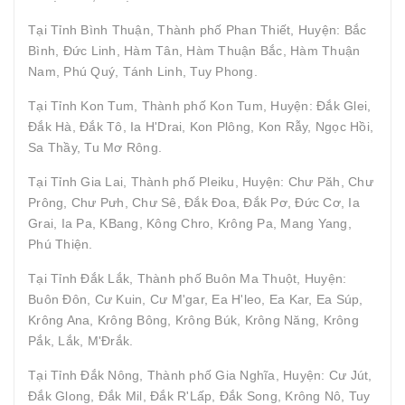
Tại Tỉnh Bình Thuận, Thành phố Phan Thiết, Huyện: Bắc
Bình, Đức Linh, Hàm Tân, Hàm Thuận Bắc, Hàm Thuận
Nam, Phú Quý, Tánh Linh, Tuy Phong.
Tại Tỉnh Kon Tum, Thành phố Kon Tum, Huyện: Đắk Glei,
Đắk Hà, Đắk Tô, Ia H'Drai, Kon Plông, Kon Rẫy, Ngọc Hồi,
Sa Thầy, Tu Mơ Rông.
Tại Tỉnh Gia Lai, Thành phố Pleiku, Huyện: Chư Păh, Chư
Prông, Chư Pưh, Chư Sê, Đắk Đoa, Đắk Pơ, Đức Cơ, Ia
Grai, Ia Pa, KBang, Kông Chro, Krông Pa, Mang Yang,
Phú Thiện.
Tại Tỉnh Đắk Lắk, Thành phố Buôn Ma Thuột, Huyện:
Buôn Đôn, Cư Kuin, Cư M'gar, Ea H'leo, Ea Kar, Ea Súp,
Krông Ana, Krông Bông, Krông Búk, Krông Năng, Krông
Pắk, Lắk, M'Đrắk.
Tại Tỉnh Đắk Nông, Thành phố Gia Nghĩa, Huyện: Cư Jút,
Đắk Glong, Đắk Mil, Đắk R'Lấp, Đắk Song, Krông Nô, Tuy