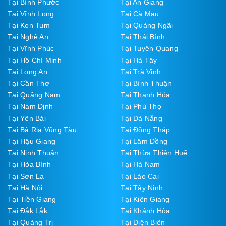
Tại Bình Phước
Tại An Giang
Tại Vĩnh Long
Tại Cà Mau
Tại Kon Tum
Tại Quảng Ngãi
Tại Nghệ An
Tại Thái Bình
Tại Vĩnh Phúc
Tại Tuyên Quang
Tại Hồ Chí Minh
Tại Hà Tây
Tại Long An
Tại Trà Vinh
Tại Cần Thơ
Tại Bình Thuận
Tại Quảng Nam
Tại Thanh Hóa
Tại Nam Định
Tại Phú Thọ
Tại Yên Bái
Tại Đà Nẵng
Tại Bà Rịa Vũng Tàu
Tại Đồng Tháp
Tại Hậu Giang
Tại Lâm Đồng
Tại Ninh Thuận
Tại Thừa Thiên Huế
Tại Hòa Bình
Tại Hà Nam
Tại Sơn La
Tại Lào Cai
Tại Hà Nội
Tại Tây Ninh
Tại Tiền Giang
Tại Kiên Giang
Tại Đắk Lắk
Tại Khánh Hòa
Tại Quảng Trị
Tại Điện Biên