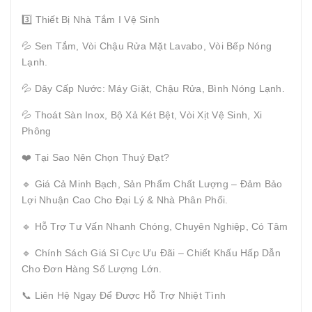
3️⃣ Thiết Bị Nhà Tắm I Vệ Sinh
💦 Sen Tắm, Vòi Chậu Rửa Mặt Lavabo, Vòi Bếp Nóng
Lạnh.
💦 Dây Cấp Nước: Máy Giặt, Chậu Rửa, Bình Nóng Lạnh.
💦 Thoát Sàn Inox, Bộ Xả Két Bệt, Vòi Xịt Vệ Sinh, Xi
Phông
❤️ Tại Sao Nên Chọn Thuý Đạt?
🔹 Giá Cả Minh Bạch, Sản Phẩm Chất Lượng – Đảm Bảo
Lợi Nhuận Cao Cho Đại Lý & Nhà Phân Phối.
🔹 Hỗ Trợ Tư Vấn Nhanh Chóng, Chuyên Nghiệp, Có Tâm
🔹 Chính Sách Giá Sỉ Cực Ưu Đãi – Chiết Khấu Hấp Dẫn
Cho Đơn Hàng Số Lượng Lớn.
📞 Liên Hệ Ngay Để Được Hỗ Trợ Nhiệt Tình