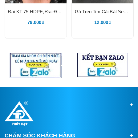
Đai KT 75 HDPE, Đai Đôi, Hai Đầu Có 2 Đầu Ren Trong Khởi Thủy
Gá Treo Tim Cài Bát Sen Tắm, Nhựa Mạ Crom Bóng+Vít Nở
79.000₫
12.000₫
CHĂM SÓC KHÁCH HÀNG