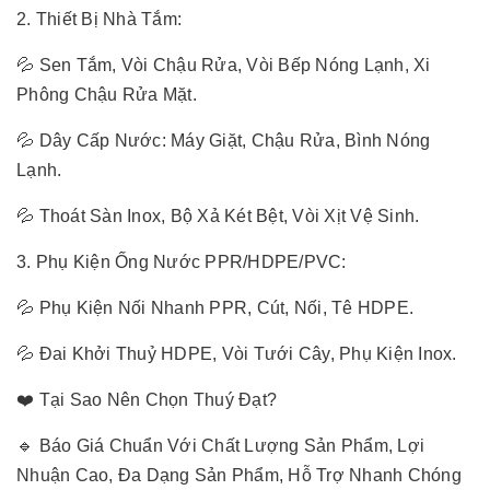
2. Thiết Bị Nhà Tắm:
💦 Sen Tắm, Vòi Chậu Rửa, Vòi Bếp Nóng Lạnh, Xi
Phông Chậu Rửa Mặt.
💦 Dây Cấp Nước: Máy Giặt, Chậu Rửa, Bình Nóng
Lạnh.
💦 Thoát Sàn Inox, Bộ Xả Két Bệt, Vòi Xịt Vệ Sinh.
3. Phụ Kiện Ống Nước PPR/HDPE/PVC:
💦 Phụ Kiện Nối Nhanh PPR, Cút, Nối, Tê HDPE.
💦 Đai Khởi Thuỷ HDPE, Vòi Tưới Cây, Phụ Kiện Inox.
❤️ Tại Sao Nên Chọn Thuý Đạt?
🔹 Báo Giá Chuẩn Với Chất Lượng Sản Phẩm, Lợi
Nhuận Cao, Đa Dạng Sản Phẩm, Hỗ Trợ Nhanh Chóng