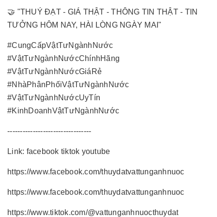
🤝 "THUÝ ĐẠT - GIÁ THẬT - THÔNG TIN THẬT - TIN
TƯỞNG HÔM NAY, HÀI LÒNG NGÀY MAI"
#CungCấpVậtTưNgànhNước
#VậtTưNgànhNướcChínhHãng
#VậtTưNgànhNướcGiáRẻ
#NhàPhânPhốiVậtTưNgànhNước
#VậtTưNgànhNướcUyTín
#KinhDoanhVậtTưNgànhNước
---------------------------------
Link: facebook tiktok youtube
https://www.facebook.com/thuydatvattunganhnuoc
https://www.facebook.com/thuydatvattunganhnuoc
https://www.tiktok.com/@vattunganhnuocthuydat