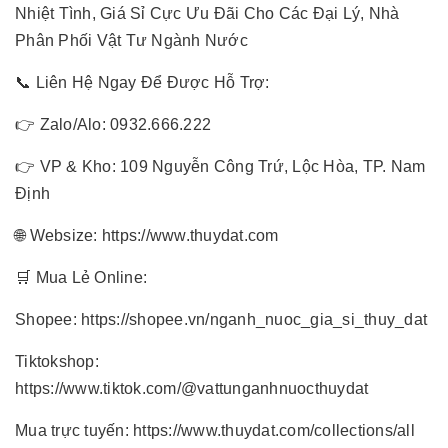
Nhiệt Tình, Giá Sỉ Cực Ưu Đãi Cho Các Đại Lý, Nhà
Phân Phối Vật Tư Ngành Nước
📞 Liên Hệ Ngay Để Được Hỗ Trợ:
👉 Zalo/Alo: 0932.666.222
👉 VP & Kho: 109 Nguyễn Công Trứ, Lộc Hòa, TP. Nam
Định
🌐 Websize: https://www.thuydat.com
🛒 Mua Lẻ Online:
Shopee: https://shopee.vn/nganh_nuoc_gia_si_thuy_dat
Tiktokshop:
https://www.tiktok.com/@vattunganhnuocthuydat
Mua trực tuyến: https://www.thuydat.com/collections/all