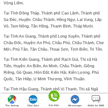
Vũng Liêm.
Tại Tỉnh Đồng Tháp, Thành phố Cao Lãnh, Thành phố
Sa Đéc, Huyện: Châu Thành, Hồng Ngự, Lai Vung, Lấp
Vò, Tam Nông, Tân Hồng, Thanh Bình, Tháp Mười.
Tại Tỉnh An Giang, Thành phố Long Xuyên, Thành phố
Châu Đốc, Huyện: An Phú, Châu Phú, Châu Thành, Chợ
Mới, Phú Tân, Tân Châu, Thoại Sơn, Tịnh Biên, Tri Tôn.
Tại Tỉnh Kiên Giang, Thành phố Rạch Giá, Thị xã Hà
Tiên, Huyện: An Biên, An Minh, Châu Thành, Giồng
Riềng, Gò Quao, Hòn Đất, Kiên Hải, Kiên Lương, Phú
Quốc, Tân Hiệp, U Minh Thượng, Vĩnh Thuận.
Tại Tỉnh Hậu Giang, Thành phố Vị Thanh, Thị xã Ngã
Bảy, Huyện: Châu Thành, Châu Thành A, Long Mỹ,
Phụng Hiệp, Vị Thủy.
Gọi điện
Tìm đường
Chat Zalo
Messenger
Nhắn tin SMS