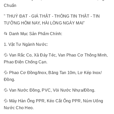
Chuẩn
" THUÝ ĐẠT - GIÁ THẬT - THÔNG TIN THẬT - TIN
TƯỞNG HÔM NAY, HÀI LÒNG NGÀY MAI"
📂 Danh Mục Sản Phẩm Chính:
1. Vật Tư Ngành Nước:
💦 Van Rắc Co, Xả Đáy Téc, Van Phao Cơ Thông Minh,
Phao Điện Chống Cạn.
💦 Phao Cơ Đồng/Inox, Băng Tan 10m, Lơ Kép Inox/
Đồng.
💦 Van Nước Đồng, PVC, Vòi Nước Nhựa/Đồng.
💦 Máy Hàn Ống PPR, Kéo Cắt Ống PPR, Núm Uống
Nước Cho Heo.