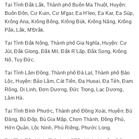
Tại Tỉnh Đắk Lắk, Thành phố Buôn Ma Thuột, Huyện:
Buôn Đôn, Cư Kuin, Cư M'gar, Ea H'leo, Ea Kar, Ea Súp,
Krông Ana, Krông Bông, Krông Búk, Krông Năng, Krông
Pắk, Lắk, M'Đrắk.
Tại Tỉnh Đắk Nông, Thành phố Gia Nghĩa, Huyện: Cư
Jút, Đắk Glong, Đắk Mil, Đắk R'Lấp, Đắk Song, Krông
Nô, Tuy Đức.
Tại Tỉnh Lâm Đồng, Thành phố Đà Lạt, Thành phố Bảo
Lộc, Huyện: Bảo Lâm, Cát Tiên, Đạ Huoai, Đạ Tẻh, Đam
Rông, Di Linh, Đơn Dương, Đức Trọng, Lạc Dương,
Lâm Hà.
Tại Tỉnh Bình Phước, Thành phố Đồng Xoài, Huyện: Bù
Đăng, Bù Đốp, Bù Gia Mập, Chơn Thành, Đồng Phú,
Hớn Quản, Lộc Ninh, Phú Riềng, Phước Long.