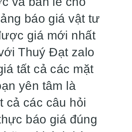
c và bán lẻ cho
ảng báo giá vật tư
ược giá mới nhất
 với Thuý Đạt zalo
á tất cả các mặt
ạn yên tâm là
ất cả các câu hỏi
 thực báo giá đúng