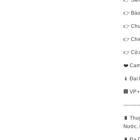
👉 Báo
👉 Chu
👉 Chi
👉 Cửa
❤️ Cam
📱 Đại
🏢 VP+
----------
🔋 Thu
Nước, 
🔋 Đa 