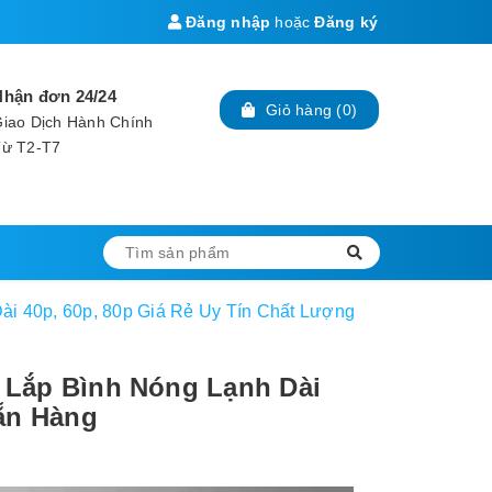
Đăng nhập
hoặc
Đăng ký
Nhận đơn 24/24
Giỏ hàng
(
0
)
iao Dịch Hành Chính
Từ T2-T7
i 40p, 60p, 80p Giá Rẻ Uy Tín Chất Lượng
 Lắp Bình Nóng Lạnh Dài
Sẵn Hàng