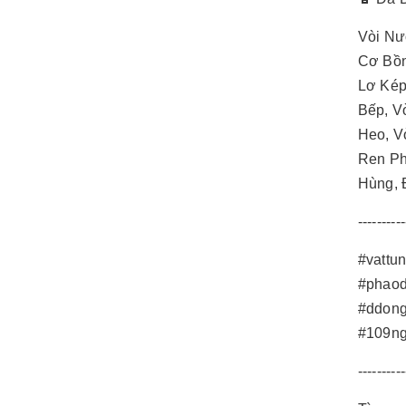
Vòi Nư
Cơ Bồn
Lơ Kép
Bếp, V
Heo, V
Ren Ph
Hùng, 
----------
#vattu
#phaod
#ddong
#109ng
----------