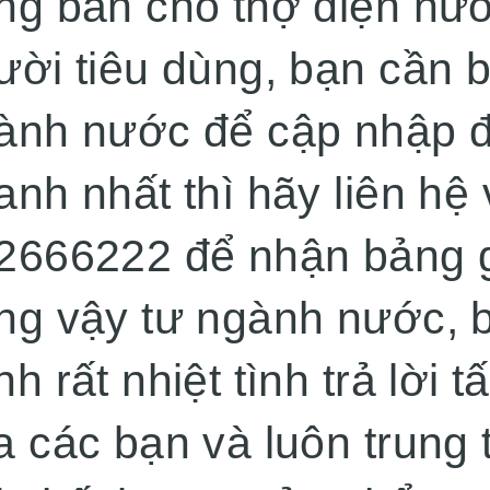
ng bán cho thợ điện nướ
ười tiêu dùng, bạn cần b
ành nước để cập nhập đ
anh nhất thì hãy liên hệ
2666222 để nhận bảng gi
ng vậy tư ngành nước, b
h rất nhiệt tình trả lời t
a các bạn và luôn trung