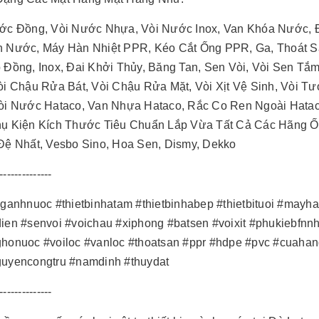
ớc Đồng, Vòi Nước Nhựa, Vòi Nước Inox, Van Khóa Nước, 
 Nước, Máy Hàn Nhiệt PPR, Kéo Cắt Ống PPR, Ga, Thoát S
 Đồng, Inox, Đai Khởi Thủy, Băng Tan, Sen Vòi, Vòi Sen T
òi Chậu Rửa Bát, Vòi Chậu Rửa Mặt, Vòi Xịt Vệ Sinh, Vòi T
òi Nước Hataco, Van Nhựa Hataco, Rắc Co Ren Ngoài Hatac
ụ Kiện Kích Thước Tiêu Chuẩn Lắp Vừa Tất Cả Các Hãng Ốn
Đệ Nhất, Vesbo Sino, Hoa Sen, Dismy, Dekko
--------------
nganhnuoc #thietbinhatam #thietbinhabep #thietbituoi #ma
ien #senvoi #voichau #xiphong #batsen #voixit #phukiebfn
honuoc #voiloc #vanloc #thoatsan #ppr #hdpe #pvc #cuah
uyencongtru #namdinh #thuydat
--------------