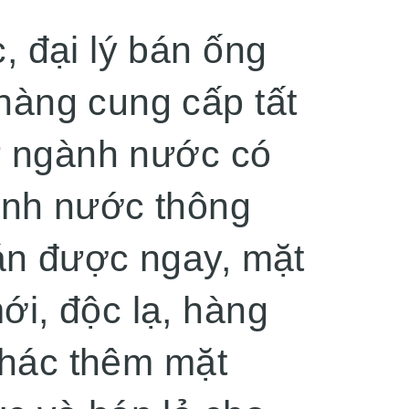
, đại lý bán ống
hàng cung cấp tất
tư ngành nước có
gành nước thông
án được ngay, mặt
i, độc lạ, hàng
 thác thêm mặt