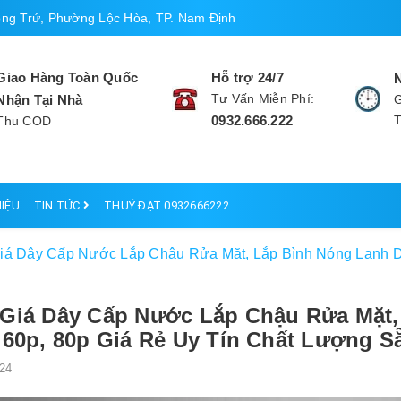
ng Trứ, Phường Lộc Hòa, TP. Nam Định
Giao Hàng Toàn Quốc
Hỗ trợ 24/7
Tư Vấn Miễn Phí:
Nhận Tại Nhà
G
0932.666.222
Thu COD
HIỆU
TIN TỨC
THUÝ ĐẠT 0932666222
iá Dây Cấp Nước Lắp Chậu Rửa Mặt, Lắp Bình Nóng Lạnh Dà
Giá Dây Cấp Nước Lắp Chậu Rửa Mặt,
 60p, 80p Giá Rẻ Uy Tín Chất Lượng 
24