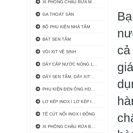
XI PHÔNG CHẬU RỬA MẶT I XẢ LAVABO
Bạ
GA THOÁT SÀN
BỘ PHỤ KIỆN NHÀ TẮM
nư
BÁT SEN TẮM
cả
VÒI XỊT VỆ SINH
gi
DÂY CẤP NƯỚC NÓNG LẠNH
DÂY SEN TẮM, DÂY XỊT VỆ SINH
dụ
PHỤ KIỆN ĐEN ỐNG HDPE HATHACO
hà
LƠ KÉP INOX I LƠ KÉP INOX ĐỒNG
ch
TÊ CÚT NỐI INOX I ĐỒNG
XI PHÔNG CHẬU RỬA BÁT 1 HỐ I 2 HỐ