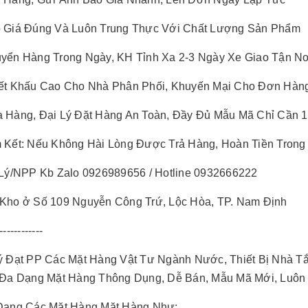
 Giá Đúng Và Luôn Trung Thực Với Chất Lượng Sản Phẩm
yển Hàng Trong Ngày, KH Tỉnh Xa 2-3 Ngày Xe Giao Tận N
ết Khấu Cao Cho Nhà Phân Phối, Khuyến Mại Cho Đơn Hàn
 Hàng, Đại Lý Đặt Hàng An Toàn, Đầy Đủ Mẫu Mã Chỉ Cần 
 Kết: Nếu Không Hài Lòng Được Trả Hàng, Hoàn Tiền Trong
 Lý/NPP Kb Zalo 0926989656 / Hotline 0932666222
Kho ở Số 109 Nguyễn Công Trứ, Lộc Hòa, TP. Nam Định
------------
ý Đạt PP Các Mặt Hàng Vật Tư Ngành Nước, Thiết Bị Nhà 
Đa Dạng Mặt Hàng Thông Dụng, Dễ Bán, Mẫu Mã Mới, Luôn 
Dạng Các Mặt Hàng Mặt Hàng Như: