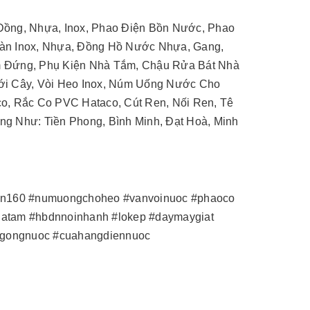
Đồng, Nhựa, Inox, Phao Điện Bồn Nước, Phao
àn Inox, Nhựa, Đồng Hồ Nước Nhựa, Gang,
ắm Đứng, Phụ Kiện Nhà Tắm, Chậu Rửa Bát Nhà
ưới Cây, Vòi Heo Inox, Núm Uống Nước Cho
o, Rắc Co PVC Hataco, Cút Ren, Nối Ren, Tê
g Như: Tiền Phong, Bình Minh, Đạt Hoà, Minh
yhan160 #numuongchoheo #vanvoinuoc #phaoco
nhatam #hbdnnoinhanh #lokep #daymaygiat
angongnuoc #cuahangdiennuoc