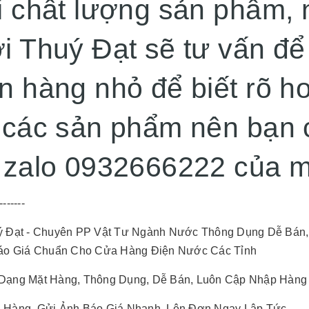
i chất lượng sản phẩm,
i Thuý Đạt sẽ tư vấn để 
n hàng nhỏ để biết rõ h
 các sản phẩm nên bạn 
 zalo 0932666222 của m
-------
ý Đạt - Chuyên PP Vật Tư Ngành Nước Thông Dụng Dễ Bán,
áo Giá Chuẩn Cho Cửa Hàng Điện Nước Các Tỉnh
Dạng Mặt Hàng, Thông Dụng, Dễ Bán, Luôn Cập Nhập Hàng 
 Hàng, Gửi Ảnh Báo Giá Nhanh, Lên Đơn Ngay Lập Tức