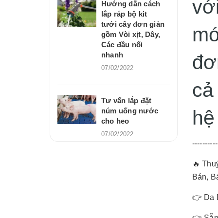
vớ
Hướng dẫn cách
lắp ráp bộ kit
tưới cây đơn giản
mớ
gồm Vòi xịt, Dây,
Các đầu nối
nhanh
đơ
07/02/2022
cả
Tư vấn lắp đặt
núm uống nước
hệ
cho heo
07/02/2022
----------
🔥 Thu
Bán, B
👉 Da 
👉 Sẵn