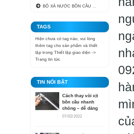
hà
BỘ XẢ NƯỚC BỒN CẦU NHẤN I GẠT
ng
TAGS
ng
Hiện chưa có tag nào, vui lòng
thêm tag cho sản phẩm và thiết
nh
lập trong Thiết lập giao diện ->
Trang tin tức
09
TIN NỔI BẬT
hà
Cách thay vòi xịt
mìn
bồn cầu nhanh
chóng – dễ dàng
07/02/2022
củ