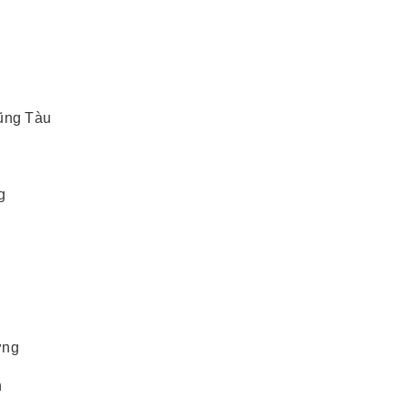
u
Vũng Tàu
g
ơng
h