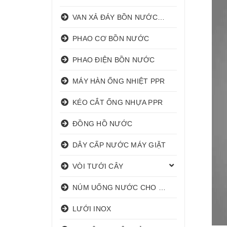
VAN XẢ ĐÁY BỒN NƯỚC INOX
PHAO CƠ BỒN NƯỚC
PHAO ĐIỆN BỒN NƯỚC
MÁY HÀN ỐNG NHIỆT PPR
KÉO CẮT ỐNG NHỰA PPR
ĐỒNG HỒ NƯỚC
DÂY CẤP NƯỚC MÁY GIẶT
VÒI TƯỚI CÂY
NÚM UỐNG NƯỚC CHO HEO
LƯỚI INOX