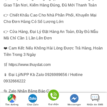
Giao Tận Nơi, Kiểm Hàng Đúng, Đủ Mới Thanh Toán
👉 Chiết Khấu Cao Cho Nhà Phân Phối, Khuyến Mại
Cho Đơn Hàng Có Số Lượng Lớn
👉 Cửa Hàng, Đại Lý Đặt Hàng An Toàn, Đầy Đủ Mẫu
Mã Chỉ Cần 1 Lần Lên Đơn
❤️ Cam Kết: Nếu Không Hài Lòng Được Trả Hàng, Hoàn
Tiền Trong 3 Ngày
🛒 https://www.thuydat.com
📱 Đại Lý/NPP Kb Zalo 0926989656 / Hotline
0932666222
📂 Zalo Nhận Bảng Báo Giá
zalo.me/thuydat_0932666222
Gọi điện
Tìm đường
Chat Zalo
Messenger
Nhắn tin SMS