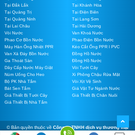
Tại Đắk Lắk
Tại Khánh Hòa
Tại Quảng Trị
Tại Điện Biên
Tại Quảng Ninh
Tại Lạng Sơn
Tại Lai Châu
Tại Hải Dương
Vòi Nước
Van Khoá Nước
Phao Cơ Bồn Nước
Phao Điện Bồn Nước
Máy Hàn Ống Nhiệt PPR
Kéo Cắt Ống PPR l PVC
Van Xả Đáy Bồn Nước
Đồng Hồ Nước
Ga Thoát Sàn
Đồng Hồ Nước
Dây Cấp Nước Máy Giặt
Vòi Tưới Cây
Núm Uống Cho Heo
Xi Phông Chậu Rửa Mặt
Bộ PK Nhà Tắm
Vòi Xịt Vệ Sinh
Bát Sen Tắm
Giá Vật Tư Ngành Nước
Giá Thiết Bị Tưới Cây
Giá Thiết Bị Chăn Nuôi
Giá Thiết Bị Nhà Tắm
© Bản quyền thuộc về
Công ty TNHH dịch vụ thương mại
Thúy Đạt