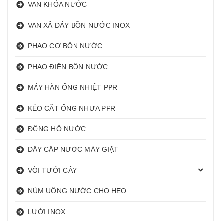
VAN KHÓA NƯỚC
VAN XẢ ĐÁY BỒN NƯỚC INOX
PHAO CƠ BỒN NƯỚC
PHAO ĐIỆN BỒN NƯỚC
MÁY HÀN ỐNG NHIỆT PPR
KÉO CẮT ỐNG NHỰA PPR
ĐỒNG HỒ NƯỚC
DÂY CẤP NƯỚC MÁY GIẶT
VÒI TƯỚI CÂY
NÚM UỐNG NƯỚC CHO HEO
LƯỚI INOX