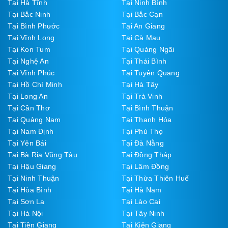
Tại Hà Tĩnh
Tại Ninh Bình
Tại Bắc Ninh
Tại Bắc Cạn
Tại Bình Phước
Tại An Giang
Tại Vĩnh Long
Tại Cà Mau
Tại Kon Tum
Tại Quảng Ngãi
Tại Nghệ An
Tại Thái Bình
Tại Vĩnh Phúc
Tại Tuyên Quang
Tại Hồ Chí Minh
Tại Hà Tây
Tại Long An
Tại Trà Vinh
Tại Cần Thơ
Tại Bình Thuận
Tại Quảng Nam
Tại Thanh Hóa
Tại Nam Định
Tại Phú Thọ
Tại Yên Bái
Tại Đà Nẵng
Tại Bà Rịa Vũng Tàu
Tại Đồng Tháp
Tại Hậu Giang
Tại Lâm Đồng
Tại Ninh Thuận
Tại Thừa Thiên Huế
Tại Hòa Bình
Tại Hà Nam
Tại Sơn La
Tại Lào Cai
Tại Hà Nội
Tại Tây Ninh
Tại Tiền Giang
Tại Kiên Giang