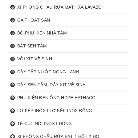
XI PHÔNG CHẬU RỬA MẶT I XẢ LAVABO
GA THOÁT SÀN
BỘ PHỤ KIỆN NHÀ TẮM
BÁT SEN TẮM
VÒI XỊT VỆ SINH
DÂY CẤP NƯỚC NÓNG LẠNH
DÂY SEN TẮM, DÂY XỊT VỆ SINH
PHỤ KIỆN ĐEN ỐNG HDPE HATHACO
LƠ KÉP INOX I LƠ KÉP INOX ĐỒNG
TÊ CÚT NỐI INOX I ĐỒNG
XI PHÔNG CHẬU RỬA BÁT 1 HỐ I 2 HỐ