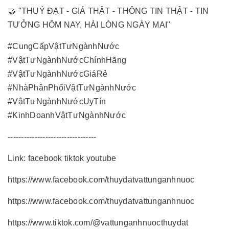
🤝 "THUÝ ĐẠT - GIÁ THẬT - THÔNG TIN THẬT - TIN
TƯỞNG HÔM NAY, HÀI LÒNG NGÀY MAI"
#CungCấpVậtTưNgànhNước
#VậtTưNgànhNướcChínhHãng
#VậtTưNgànhNướcGiáRẻ
#NhàPhânPhốiVậtTưNgànhNước
#VậtTưNgànhNướcUyTín
#KinhDoanhVậtTưNgànhNước
---------------------------------
Link: facebook tiktok youtube
https://www.facebook.com/thuydatvattunganhnuoc
https://www.facebook.com/thuydatvattunganhnuoc
https://www.tiktok.com/@vattunganhnuocthuydat