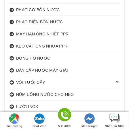
PHAO CƠ BỒN NƯỚC
PHAO ĐIỆN BỒN NƯỚC
MÁY HÀN ỐNG NHIỆT PPR
KÉO CẮT ỐNG NHỰA PPR
ĐỒNG HỒ NƯỚC
DÂY CẤP NƯỚC MÁY GIẶT
VÒI TƯỚI CÂY
NÚM UỐNG NƯỚC CHO HEO
LƯỚI INOX
XI PHÔNG CHẬU RỬA MẶT I XẢ LAVABO
Gọi điện
Tìm đường
Chat Zalo
Messenger
Nhắn tin SMS