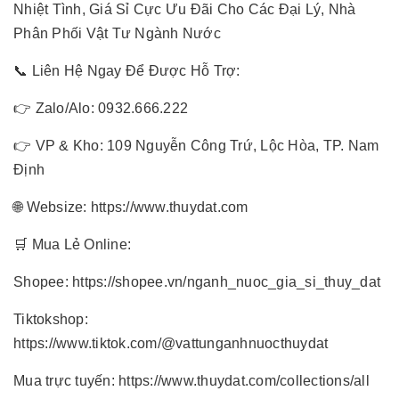
Nhiệt Tình, Giá Sỉ Cực Ưu Đãi Cho Các Đại Lý, Nhà
Phân Phối Vật Tư Ngành Nước
📞 Liên Hệ Ngay Để Được Hỗ Trợ:
👉 Zalo/Alo: 0932.666.222
👉 VP & Kho: 109 Nguyễn Công Trứ, Lộc Hòa, TP. Nam
Định
🌐 Websize: https://www.thuydat.com
🛒 Mua Lẻ Online:
Shopee: https://shopee.vn/nganh_nuoc_gia_si_thuy_dat
Tiktokshop:
https://www.tiktok.com/@vattunganhnuocthuydat
Mua trực tuyến: https://www.thuydat.com/collections/all