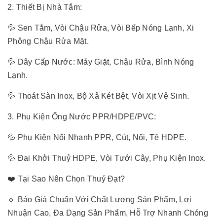
2. Thiết Bị Nhà Tắm:
💦 Sen Tắm, Vòi Chậu Rửa, Vòi Bếp Nóng Lạnh, Xi
Phông Chậu Rửa Mặt.
💦 Dây Cấp Nước: Máy Giặt, Chậu Rửa, Bình Nóng
Lạnh.
💦 Thoát Sàn Inox, Bộ Xả Két Bệt, Vòi Xịt Vệ Sinh.
3. Phụ Kiện Ống Nước PPR/HDPE/PVC:
💦 Phụ Kiện Nối Nhanh PPR, Cút, Nối, Tê HDPE.
💦 Đai Khởi Thuỷ HDPE, Vòi Tưới Cây, Phụ Kiện Inox.
❤️ Tại Sao Nên Chọn Thuý Đạt?
🔹 Báo Giá Chuẩn Với Chất Lượng Sản Phẩm, Lợi
Nhuận Cao, Đa Dạng Sản Phẩm, Hỗ Trợ Nhanh Chóng