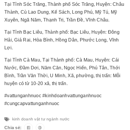
Tại Tỉnh Sóc Trăng, Thành phố Sóc Trăng, Huyện: Châu
Thành, Cù Lao Dung, Kế Sách, Long Phú, Mỹ Tú, Mỹ
Xuyên, Ngã Năm, Thạnh Trị, Trần Đề, Vĩnh Châu.
Tại Tỉnh Bạc Liêu, Thành phố: Bạc Liêu, Huyện: Đông
Hải, Giá Rai, Hòa Bình, Hồng Dân, Phước Long, Vĩnh
Lợi.
Tại Tỉnh Cà Mau, Tại Thành phố: Cà Mau, Huyện: Cái
Nước, Đầm Dơi, Năm Căn, Ngọc Hiển, Phú Tân, Thới
Bình, Trần Văn Thời, U Minh, Xã, phường, thị trấn: Mỗi
huyện có từ 10-20 xã, thị trấn.
#vattunganhnuoc #kinhdoanhvattunganhnuoc
#cungcapvattunganhnuoc
kinh doanh vật tư ngành nước
Chia sẻ: