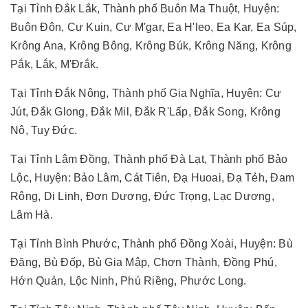
Tại Tỉnh Đắk Lắk, Thành phố Buôn Ma Thuột, Huyện:
Buôn Đôn, Cư Kuin, Cư M'gar, Ea H'leo, Ea Kar, Ea Súp,
Krông Ana, Krông Bông, Krông Búk, Krông Năng, Krông
Pắk, Lắk, M'Đrắk.
Tại Tỉnh Đắk Nông, Thành phố Gia Nghĩa, Huyện: Cư
Jút, Đắk Glong, Đắk Mil, Đắk R'Lấp, Đắk Song, Krông
Nô, Tuy Đức.
Tại Tỉnh Lâm Đồng, Thành phố Đà Lạt, Thành phố Bảo
Lộc, Huyện: Bảo Lâm, Cát Tiên, Đạ Huoai, Đạ Tẻh, Đam
Rông, Di Linh, Đơn Dương, Đức Trọng, Lạc Dương,
Lâm Hà.
Tại Tỉnh Bình Phước, Thành phố Đồng Xoài, Huyện: Bù
Đăng, Bù Đốp, Bù Gia Mập, Chơn Thành, Đồng Phú,
Hớn Quản, Lộc Ninh, Phú Riềng, Phước Long.