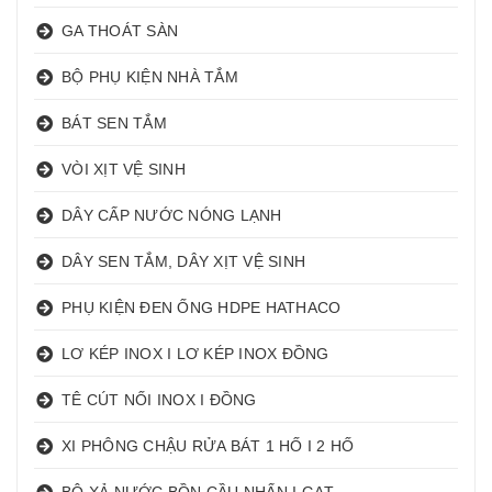
GA THOÁT SÀN
BỘ PHỤ KIỆN NHÀ TẮM
BÁT SEN TẮM
VÒI XỊT VỆ SINH
DÂY CẤP NƯỚC NÓNG LẠNH
DÂY SEN TẮM, DÂY XỊT VỆ SINH
PHỤ KIỆN ĐEN ỐNG HDPE HATHACO
LƠ KÉP INOX I LƠ KÉP INOX ĐỒNG
TÊ CÚT NỐI INOX I ĐỒNG
XI PHÔNG CHẬU RỬA BÁT 1 HỐ I 2 HỐ
BỘ XẢ NƯỚC BỒN CẦU NHẤN I GẠT