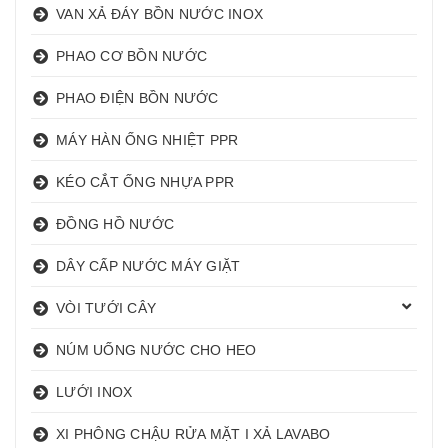
VAN XẢ ĐÁY BỒN NƯỚC INOX
PHAO CƠ BỒN NƯỚC
PHAO ĐIỆN BỒN NƯỚC
MÁY HÀN ỐNG NHIỆT PPR
KÉO CẮT ỐNG NHỰA PPR
ĐỒNG HỒ NƯỚC
DÂY CẤP NƯỚC MÁY GIẶT
VÒI TƯỚI CÂY
NÚM UỐNG NƯỚC CHO HEO
LƯỚI INOX
XI PHÔNG CHẬU RỬA MẶT I XẢ LAVABO