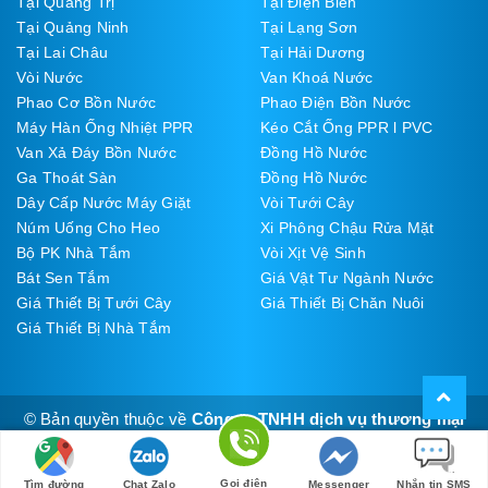
Tại Quảng Trị
Tại Điện Biên
Tại Quảng Ninh
Tại Lạng Sơn
Tại Lai Châu
Tại Hải Dương
Vòi Nước
Van Khoá Nước
Phao Cơ Bồn Nước
Phao Điện Bồn Nước
Máy Hàn Ống Nhiệt PPR
Kéo Cắt Ống PPR l PVC
Van Xả Đáy Bồn Nước
Đồng Hồ Nước
Ga Thoát Sàn
Đồng Hồ Nước
Dây Cấp Nước Máy Giặt
Vòi Tưới Cây
Núm Uống Cho Heo
Xi Phông Chậu Rửa Mặt
Bộ PK Nhà Tắm
Vòi Xịt Vệ Sinh
Bát Sen Tắm
Giá Vật Tư Ngành Nước
Giá Thiết Bị Tưới Cây
Giá Thiết Bị Chăn Nuôi
Giá Thiết Bị Nhà Tắm
© Bản quyền thuộc về
Công ty TNHH dịch vụ thương mại
Thúy Đạt
Cung cấp bởi
Sapo
Gọi điện
Tìm đường
Chat Zalo
Messenger
Nhắn tin SMS