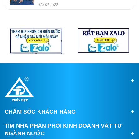
07/02/2022
CHĂM SÓC KHÁCH HÀNG
TÌM NHÀ PHÂN PHỐI KINH DOANH VẬT TƯ
NGÀNH NƯỚC