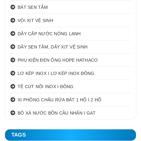
BÁT SEN TẮM
VÒI XỊT VỆ SINH
DÂY CẤP NƯỚC NÓNG LẠNH
DÂY SEN TẮM, DÂY XỊT VỆ SINH
PHỤ KIỆN ĐEN ỐNG HDPE HATHACO
LƠ KÉP INOX I LƠ KÉP INOX ĐỒNG
TÊ CÚT NỐI INOX I ĐỒNG
XI PHÔNG CHẬU RỬA BÁT 1 HỐ I 2 HỐ
BỘ XẢ NƯỚC BỒN CẦU NHẤN I GẠT
TAGS