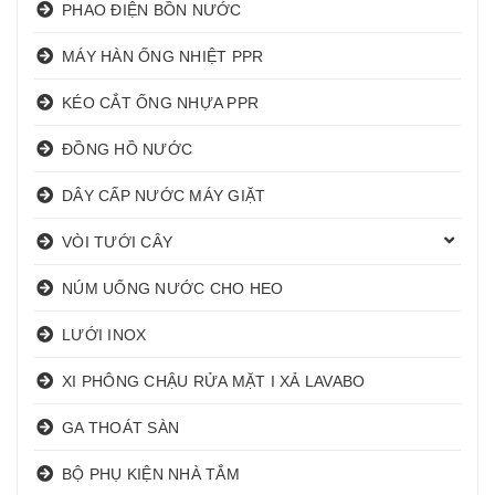
PHAO ĐIỆN BỒN NƯỚC
MÁY HÀN ỐNG NHIỆT PPR
KÉO CẮT ỐNG NHỰA PPR
ĐỒNG HỒ NƯỚC
DÂY CẤP NƯỚC MÁY GIẶT
VÒI TƯỚI CÂY
NÚM UỐNG NƯỚC CHO HEO
LƯỚI INOX
XI PHÔNG CHẬU RỬA MẶT I XẢ LAVABO
GA THOÁT SÀN
BỘ PHỤ KIỆN NHÀ TẮM