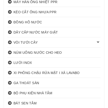
MÁY HÀN ỐNG NHIỆT PPR
KÉO CẮT ỐNG NHỰA PPR
ĐỒNG HỒ NƯỚC
DÂY CẤP NƯỚC MÁY GIẶT
VÒI TƯỚI CÂY
NÚM UỐNG NƯỚC CHO HEO
LƯỚI INOX
XI PHÔNG CHẬU RỬA MẶT I XẢ LAVABO
GA THOÁT SÀN
BỘ PHỤ KIỆN NHÀ TẮM
BÁT SEN TẮM