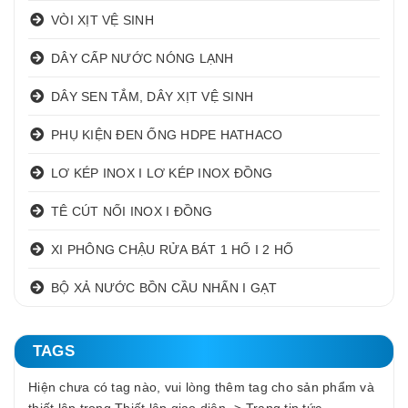
VÒI XỊT VỆ SINH
DÂY CẤP NƯỚC NÓNG LẠNH
DÂY SEN TẮM, DÂY XỊT VỆ SINH
PHỤ KIỆN ĐEN ỐNG HDPE HATHACO
LƠ KÉP INOX I LƠ KÉP INOX ĐỒNG
TÊ CÚT NỐI INOX I ĐỒNG
XI PHÔNG CHẬU RỬA BÁT 1 HỐ I 2 HỐ
BỘ XẢ NƯỚC BỒN CẦU NHẤN I GẠT
TAGS
Hiện chưa có tag nào, vui lòng thêm tag cho sản phẩm và