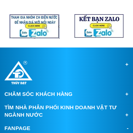
CHĂM SÓC KHÁCH HÀNG
TÌM NHÀ PHÂN PHỐI KINH DOANH VẬT TƯ
NGÀNH NƯỚC
FANPAGE