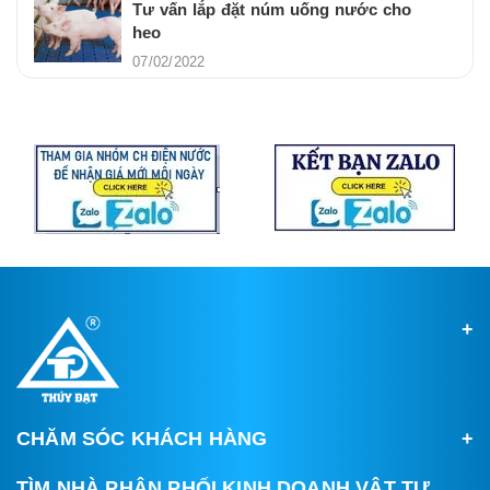
Tư vấn lắp đặt núm uống nước cho
heo
07/02/2022
CHĂM SÓC KHÁCH HÀNG
TÌM NHÀ PHÂN PHỐI KINH DOANH VẬT TƯ