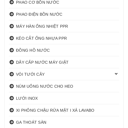
PHAO CƠ BỒN NƯỚC
PHAO ĐIỆN BỒN NƯỚC
MÁY HÀN ỐNG NHIỆT PPR
KÉO CẮT ỐNG NHỰA PPR
ĐỒNG HỒ NƯỚC
DÂY CẤP NƯỚC MÁY GIẶT
VÒI TƯỚI CÂY
NÚM UỐNG NƯỚC CHO HEO
LƯỚI INOX
XI PHÔNG CHẬU RỬA MẶT I XẢ LAVABO
GA THOÁT SÀN