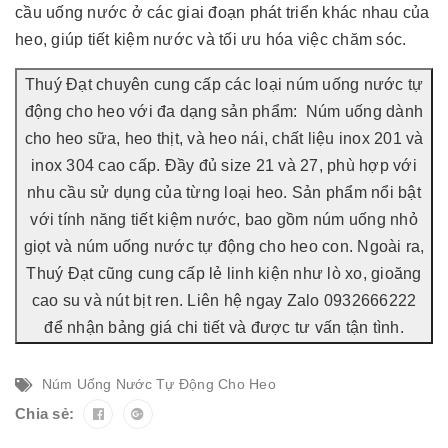
cầu uống nước ở các giai đoạn phát triển khác nhau của
heo, giúp tiết kiệm nước và tối ưu hóa việc chăm sóc.
Thuý Đạt chuyên cung cấp các loại núm uống nước tự
động cho heo với đa dạng sản phẩm: Núm uống dành
cho heo sữa, heo thịt, và heo nái, chất liệu inox 201 và
inox 304 cao cấp. Đầy đủ size 21 và 27, phù hợp với
nhu cầu sử dụng của từng loại heo. Sản phẩm nổi bật
với tính năng tiết kiệm nước, bao gồm núm uống nhỏ
giọt và núm uống nước tự động cho heo con. Ngoài ra,
Thuý Đạt cũng cung cấp lẻ linh kiện như lò xo, gioăng
cao su và nút bịt ren. Liên hệ ngay Zalo 0932666222
để nhận bảng giá chi tiết và được tư vấn tận tình.
Núm Uống Nước Tự Động Cho Heo
Chia sẻ: