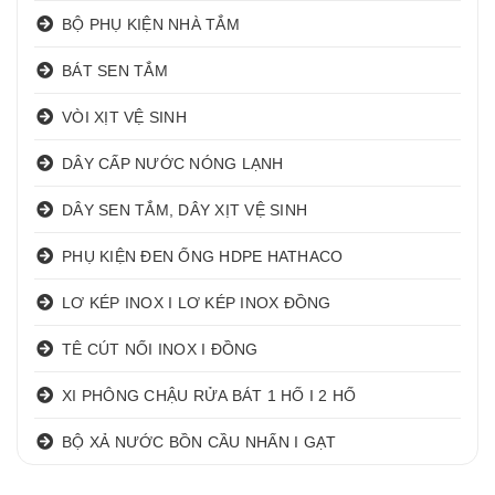
BỘ PHỤ KIỆN NHÀ TẮM
BÁT SEN TẮM
VÒI XỊT VỆ SINH
DÂY CẤP NƯỚC NÓNG LẠNH
DÂY SEN TẮM, DÂY XỊT VỆ SINH
PHỤ KIỆN ĐEN ỐNG HDPE HATHACO
LƠ KÉP INOX I LƠ KÉP INOX ĐỒNG
TÊ CÚT NỐI INOX I ĐỒNG
XI PHÔNG CHẬU RỬA BÁT 1 HỐ I 2 HỐ
BỘ XẢ NƯỚC BỒN CẦU NHẤN I GẠT