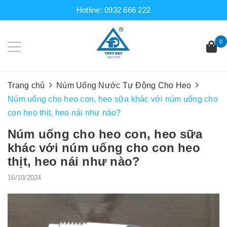
Hotline:
0932 666 222
0
Trang chủ
Núm Uống Nước Tự Động Cho Heo
Núm uống cho heo con, heo sữa khác với núm uống cho
con heo thịt, heo nái như nào?
Núm uống cho heo con, heo sữa
khác với núm uống cho con heo
thịt, heo nái như nào?
16/10/2024