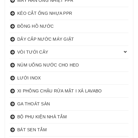
MÁY HÀN ỐNG NHIỆT PPR
KÉO CẮT ỐNG NHỰA PPR
ĐỒNG HỒ NƯỚC
DÂY CẤP NƯỚC MÁY GIẶT
VÒI TƯỚI CÂY
NÚM UỐNG NƯỚC CHO HEO
LƯỚI INOX
XI PHÔNG CHẬU RỬA MẶT I XẢ LAVABO
GA THOÁT SÀN
BỘ PHỤ KIỆN NHÀ TẮM
BÁT SEN TẮM