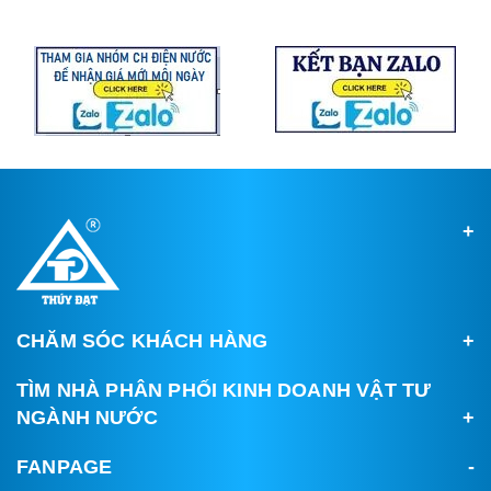
CHĂM SÓC KHÁCH HÀNG
TÌM NHÀ PHÂN PHỐI KINH DOANH VẬT TƯ
NGÀNH NƯỚC
FANPAGE