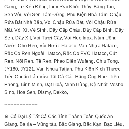
Gang, Lơ Kép Đồng, Inox, Đai Khởi Thủy, Băng Tan,
Sen Vòi, Vòi Sen Tắm Đứng, Phụ Kiện Nhà Tắm, Chậu
Rửa Bát Nhà Bếp, Vòi Chậu Rửa Bát, Vòi Chậu Rửa
Mặt, Vòi Xịt Vệ Sinh, Dây Cấp Chậu, Dây Cấp Bình, Dây
Sen, Dây Xịt, Vòi Tưới Cây, Vòi Heo Inox, Núm Uống
Nước Cho Heo, Vòi Nước Hataco, Van Nhựa Hataco,
Rắc Co Ren Ngoài Hataco, Rắc Co PVC Hataco, Cút
Ren, Nối Ren, Tê Ren, Phao Điện Wufeng, Chiu Tong,
JY180, JY121, Van Nhựa Taijan, Phụ Kiện Kích Thước
Tiêu Chuẩn Lắp Vừa Tất Cả Các Hãng Ống Như: Tiền
Phong, Bình Minh, Đạt Hoà, Minh Hùng, Đệ Nhất, Vesbo
Sino, Hoa Sen, Dismy, Dekko,
----------------------
🔋 Có Đại Lý Tất Cả Các Tỉnh Thành Toàn Quốc An
Giang, Bà rịa – Vũng tàu, Bắc Giang, Bắc Kạn, Bạc Liêu,