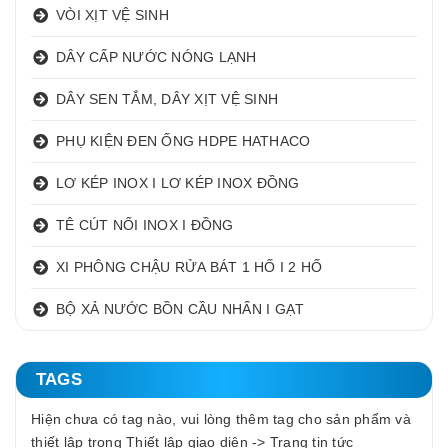
VÒI XỊT VỆ SINH
DÂY CẤP NƯỚC NÓNG LẠNH
DÂY SEN TẮM, DÂY XỊT VỆ SINH
PHỤ KIỆN ĐEN ỐNG HDPE HATHACO
LƠ KÉP INOX I LƠ KÉP INOX ĐỒNG
TÊ CÚT NỐI INOX I ĐỒNG
XI PHÔNG CHẬU RỬA BÁT 1 HỐ I 2 HỐ
BỘ XẢ NƯỚC BỒN CẦU NHẤN I GẠT
TAGS
Hiện chưa có tag nào, vui lòng thêm tag cho sản phẩm và
thiết lập trong Thiết lập giao diện -> Trang tin tức