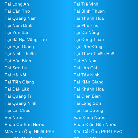
Tại Long An
Tại Trà Vinh
Tại Cần Thơ
Tại Bình Thuận
Tại Quảng Nam
Tại Thanh Hóa
Tại Nam Định
Tại Phú Thọ
Tại Yên Bái
Tại Đà Nẵng
Tại Bà Rịa Vũng Tàu
Tại Đồng Tháp
Tại Hậu Giang
Tại Lâm Đồng
Tại Ninh Thuận
Tại Thừa Thiên Huế
Tại Hòa Bình
Tại Hà Nam
Tại Sơn La
Tại Lào Cai
Tại Hà Nội
Tại Tây Ninh
Tại Tiền Giang
Tại Kiên Giang
Tại Đắk Lắk
Tại Khánh Hòa
Tại Quảng Trị
Tại Điện Biên
Tại Quảng Ninh
Tại Lạng Sơn
Tại Lai Châu
Tại Hải Dương
Vòi Nước
Van Khoá Nước
Phao Cơ Bồn Nước
Phao Điện Bồn Nước
Máy Hàn Ống Nhiệt PPR
Kéo Cắt Ống PPR l PVC