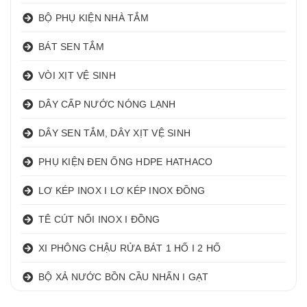
BỘ PHỤ KIỆN NHÀ TẮM
BÁT SEN TẮM
VÒI XỊT VỆ SINH
DÂY CẤP NƯỚC NÓNG LẠNH
DÂY SEN TẮM, DÂY XỊT VỆ SINH
PHỤ KIỆN ĐEN ỐNG HDPE HATHACO
LƠ KÉP INOX I LƠ KÉP INOX ĐỒNG
TÊ CÚT NỐI INOX I ĐỒNG
XI PHÔNG CHẬU RỬA BÁT 1 HỐ I 2 HỐ
BỘ XẢ NƯỚC BỒN CẦU NHẤN I GẠT