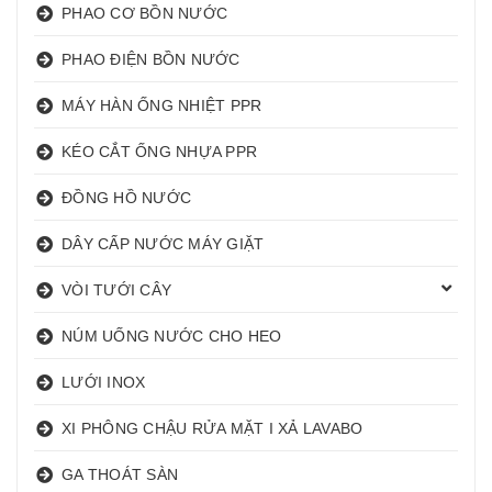
PHAO CƠ BỒN NƯỚC
PHAO ĐIỆN BỒN NƯỚC
MÁY HÀN ỐNG NHIỆT PPR
KÉO CẮT ỐNG NHỰA PPR
ĐỒNG HỒ NƯỚC
DÂY CẤP NƯỚC MÁY GIẶT
VÒI TƯỚI CÂY
NÚM UỐNG NƯỚC CHO HEO
LƯỚI INOX
XI PHÔNG CHẬU RỬA MẶT I XẢ LAVABO
GA THOÁT SÀN