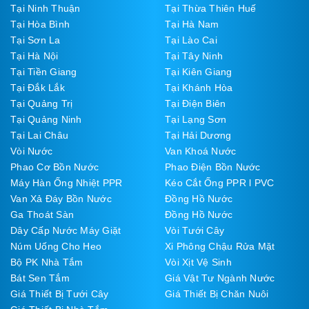
Tại Ninh Thuận
Tại Thừa Thiên Huế
Tại Hòa Bình
Tại Hà Nam
Tại Sơn La
Tại Lào Cai
Tại Hà Nội
Tại Tây Ninh
Tại Tiền Giang
Tại Kiên Giang
Tại Đắk Lắk
Tại Khánh Hòa
Tại Quảng Trị
Tại Điện Biên
Tại Quảng Ninh
Tại Lạng Sơn
Tại Lai Châu
Tại Hải Dương
Vòi Nước
Van Khoá Nước
Phao Cơ Bồn Nước
Phao Điện Bồn Nước
Máy Hàn Ống Nhiệt PPR
Kéo Cắt Ống PPR l PVC
Van Xả Đáy Bồn Nước
Đồng Hồ Nước
Ga Thoát Sàn
Đồng Hồ Nước
Dây Cấp Nước Máy Giặt
Vòi Tưới Cây
Núm Uống Cho Heo
Xi Phông Chậu Rửa Mặt
Bộ PK Nhà Tắm
Vòi Xịt Vệ Sinh
Bát Sen Tắm
Giá Vật Tư Ngành Nước
Giá Thiết Bị Tưới Cây
Giá Thiết Bị Chăn Nuôi