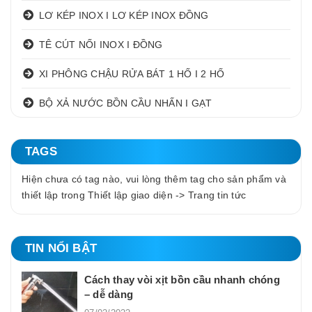
LƠ KÉP INOX I LƠ KÉP INOX ĐỒNG
TÊ CÚT NỐI INOX I ĐỒNG
XI PHÔNG CHẬU RỬA BÁT 1 HỐ I 2 HỐ
BỘ XẢ NƯỚC BỒN CẦU NHẤN I GẠT
TAGS
Hiện chưa có tag nào, vui lòng thêm tag cho sản phẩm và
thiết lập trong Thiết lập giao diện -> Trang tin tức
TIN NỔI BẬT
Cách thay vòi xịt bồn cầu nhanh chóng
– dễ dàng