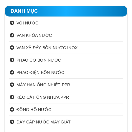
DANH MỤC
VÒI NƯỚC
VAN KHÓA NƯỚC
VAN XẢ ĐÁY BỒN NƯỚC INOX
PHAO CƠ BỒN NƯỚC
PHAO ĐIỆN BỒN NƯỚC
MÁY HÀN ỐNG NHIỆT PPR
KÉO CẮT ỐNG NHỰA PPR
ĐỒNG HỒ NƯỚC
DÂY CẤP NƯỚC MÁY GIẶT