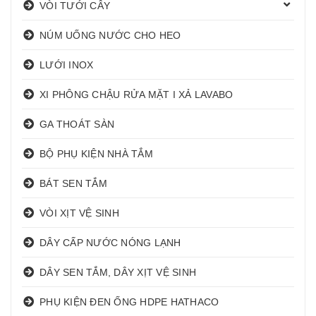
VÒI TƯỚI CÂY
NÚM UỐNG NƯỚC CHO HEO
LƯỚI INOX
XI PHÔNG CHẬU RỬA MẶT I XẢ LAVABO
GA THOÁT SÀN
BỘ PHỤ KIỆN NHÀ TẮM
BÁT SEN TẮM
VÒI XỊT VỆ SINH
DÂY CẤP NƯỚC NÓNG LẠNH
DÂY SEN TẮM, DÂY XỊT VỆ SINH
PHỤ KIỆN ĐEN ỐNG HDPE HATHACO