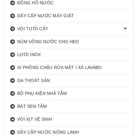
ĐỒNG HỒ NƯỚC
DÂY CẤP NƯỚC MÁY GIẶT
VÒI TƯỚI CÂY
NÚM UỐNG NƯỚC CHO HEO
LƯỚI INOX
XI PHÔNG CHẬU RỬA MẶT I XẢ LAVABO
GA THOÁT SÀN
BỘ PHỤ KIỆN NHÀ TẮM
BÁT SEN TẮM
VÒI XỊT VỆ SINH
DÂY CẤP NƯỚC NÓNG LẠNH