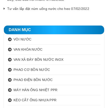
Tư vấn lắp đặt núm uống nước cho heo 07/02/2022
DANH MỤC
VÒI NƯỚC
VAN KHÓA NƯỚC
VAN XẢ ĐÁY BỒN NƯỚC INOX
PHAO CƠ BỒN NƯỚC
PHAO ĐIỆN BỒN NƯỚC
MÁY HÀN ỐNG NHIỆT PPR
KÉO CẮT ỐNG NHỰA PPR