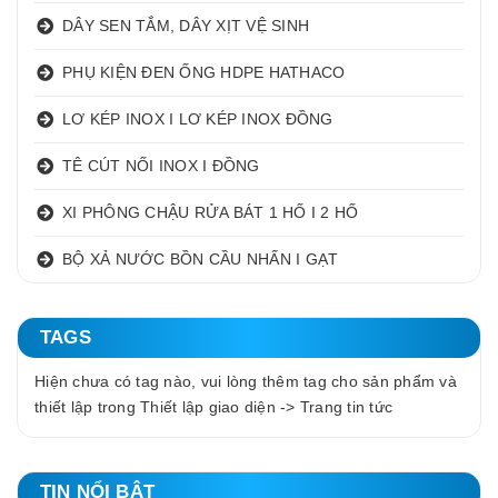
DÂY SEN TẮM, DÂY XỊT VỆ SINH
PHỤ KIỆN ĐEN ỐNG HDPE HATHACO
LƠ KÉP INOX I LƠ KÉP INOX ĐỒNG
TÊ CÚT NỐI INOX I ĐỒNG
XI PHÔNG CHẬU RỬA BÁT 1 HỐ I 2 HỐ
BỘ XẢ NƯỚC BỒN CẦU NHẤN I GẠT
TAGS
Hiện chưa có tag nào, vui lòng thêm tag cho sản phẩm và
thiết lập trong Thiết lập giao diện -> Trang tin tức
TIN NỔI BẬT