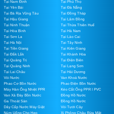
Tại Nam Định
Tại Phú Thọ
Tại Yên Bái
Tại Đà Nẵng
Tại Bà Rịa Vũng Tàu
Tại Đồng Tháp
Tại Hậu Giang
Tại Lâm Đồng
Tại Ninh Thuận
Tại Thừa Thiên Huế
Tại Hòa Bình
Tại Hà Nam
Tại Sơn La
Tại Lào Cai
Tại Hà Nội
Tại Tây Ninh
Tại Tiền Giang
Tại Kiên Giang
Tại Đắk Lắk
Tại Khánh Hòa
Tại Quảng Trị
Tại Điện Biên
Tại Quảng Ninh
Tại Lạng Sơn
Tại Lai Châu
Tại Hải Dương
Vòi Nước
Van Khoá Nước
Phao Cơ Bồn Nước
Phao Điện Bồn Nước
Máy Hàn Ống Nhiệt PPR
Kéo Cắt Ống PPR l PVC
Van Xả Đáy Bồn Nước
Đồng Hồ Nước
Ga Thoát Sàn
Đồng Hồ Nước
Dây Cấp Nước Máy Giặt
Vòi Tưới Cây
Núm Uống Cho Heo
Xi Phông Chậu Rửa Mặt