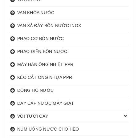
VAN KHÓA NƯỚC
VAN XẢ ĐÁY BỒN NƯỚC INOX
PHAO CƠ BỒN NƯỚC
PHAO ĐIỆN BỒN NƯỚC
MÁY HÀN ỐNG NHIỆT PPR
KÉO CẮT ỐNG NHỰA PPR
ĐỒNG HỒ NƯỚC
DÂY CẤP NƯỚC MÁY GIẶT
VÒI TƯỚI CÂY
NÚM UỐNG NƯỚC CHO HEO