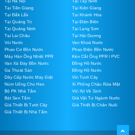
Tại Hà Nội
Tại Tây Ninh
Tại Tiền Giang
Tại Kiên Giang
Tại Đắk Lắk
Tại Khánh Hòa
Tại Quảng Trị
Tại Điện Biên
Tại Quảng Ninh
Tại Lạng Sơn
Tại Lai Châu
Tại Hải Dương
Vòi Nước
Van Khoá Nước
Phao Cơ Bồn Nước
Phao Điện Bồn Nước
Máy Hàn Ống Nhiệt PPR
Kéo Cắt Ống PPR l PVC
Van Xả Đáy Bồn Nước
Đồng Hồ Nước
Ga Thoát Sàn
Đồng Hồ Nước
Dây Cấp Nước Máy Giặt
Vòi Tưới Cây
Núm Uống Cho Heo
Xi Phông Chậu Rửa Mặt
Bộ PK Nhà Tắm
Vòi Xịt Vệ Sinh
Bát Sen Tắm
Giá Vật Tư Ngành Nước
Giá Thiết Bị Tưới Cây
Giá Thiết Bị Chăn Nuôi
Giá Thiết Bị Nhà Tắm