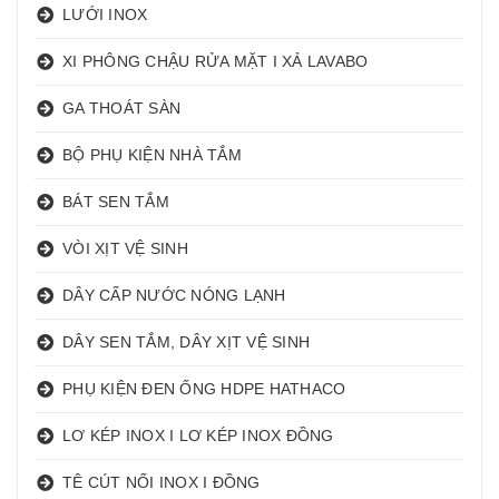
LƯỚI INOX
XI PHÔNG CHẬU RỬA MẶT I XẢ LAVABO
GA THOÁT SÀN
BỘ PHỤ KIỆN NHÀ TẮM
BÁT SEN TẮM
VÒI XỊT VỆ SINH
DÂY CẤP NƯỚC NÓNG LẠNH
DÂY SEN TẮM, DÂY XỊT VỆ SINH
PHỤ KIỆN ĐEN ỐNG HDPE HATHACO
LƠ KÉP INOX I LƠ KÉP INOX ĐỒNG
TÊ CÚT NỐI INOX I ĐỒNG