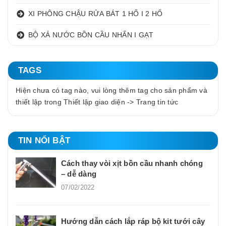
XI PHÔNG CHẬU RỬA BÁT 1 HỐ I 2 HỐ
BỘ XẢ NƯỚC BỒN CẦU NHẤN I GẠT
TAGS
Hiện chưa có tag nào, vui lòng thêm tag cho sản phẩm và
thiết lập trong Thiết lập giao diện -> Trang tin tức
TIN NỔI BẬT
Cách thay vòi xịt bồn cầu nhanh chóng
– dễ dàng
07/02/2022
Hướng dẫn cách lắp ráp bộ kit tưới cây