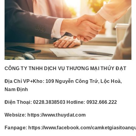
CÔNG TY TNHH DỊCH VỤ THƯƠNG MẠI THÚY ĐẠT
Địa Chỉ VP+Kho:
109 Nguyễn Công Trứ, Lộc Hoà,
Nam Định
Điện Thoại:
0228.3838503 Hotline: 0932.666.222
Websize:
https://www.thuydat.com
Fanpage:
https://www.facebook.com/camketgiasitoanq