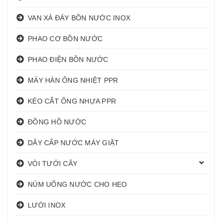
VAN XẢ ĐÁY BỒN NƯỚC INOX
PHAO CƠ BỒN NƯỚC
PHAO ĐIỆN BỒN NƯỚC
MÁY HÀN ỐNG NHIỆT PPR
KÉO CẮT ỐNG NHỰA PPR
ĐỒNG HỒ NƯỚC
DÂY CẤP NƯỚC MÁY GIẶT
VÒI TƯỚI CÂY
NÚM UỐNG NƯỚC CHO HEO
LƯỚI INOX