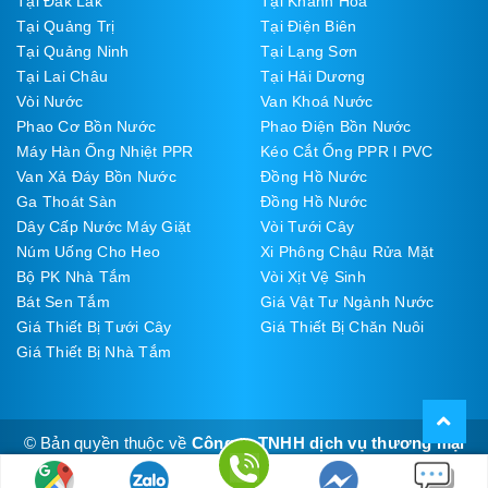
Tại Đắk Lắk
Tại Khánh Hòa
Tại Quảng Trị
Tại Điện Biên
Tại Quảng Ninh
Tại Lạng Sơn
Tại Lai Châu
Tại Hải Dương
Vòi Nước
Van Khoá Nước
Phao Cơ Bồn Nước
Phao Điện Bồn Nước
Máy Hàn Ống Nhiệt PPR
Kéo Cắt Ống PPR l PVC
Van Xả Đáy Bồn Nước
Đồng Hồ Nước
Ga Thoát Sàn
Đồng Hồ Nước
Dây Cấp Nước Máy Giặt
Vòi Tưới Cây
Núm Uống Cho Heo
Xi Phông Chậu Rửa Mặt
Bộ PK Nhà Tắm
Vòi Xịt Vệ Sinh
Bát Sen Tắm
Giá Vật Tư Ngành Nước
Giá Thiết Bị Tưới Cây
Giá Thiết Bị Chăn Nuôi
Giá Thiết Bị Nhà Tắm
© Bản quyền thuộc về
Công ty TNHH dịch vụ thương mại
Thúy Đạt