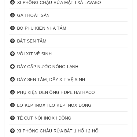
XI PHÔNG CHẬU RỬA MẶT I XẢ LAVABO
GA THOÁT SÀN
BỘ PHỤ KIỆN NHÀ TẮM
BÁT SEN TẮM
VÒI XỊT VỆ SINH
DÂY CẤP NƯỚC NÓNG LẠNH
DÂY SEN TẮM, DÂY XỊT VỆ SINH
PHỤ KIỆN ĐEN ỐNG HDPE HATHACO
LƠ KÉP INOX I LƠ KÉP INOX ĐỒNG
TÊ CÚT NỐI INOX I ĐỒNG
XI PHÔNG CHẬU RỬA BÁT 1 HỐ I 2 HỐ