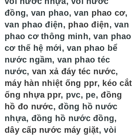
vòi nước nhựa, vòi nước
đồng, van phao, van
phao cơ
,
van phao điện,
phao điện
, van
phao cơ thông minh, van phao
cơ thế hệ mới, van phao bể
nước ngầm, van phao téc
nước,
van xả đáy téc nước
,
máy hàn nhiệt ống ppr
,
kéo cắt
ống nhựa ppr
, pvc, pe,
đồng
hồ đo nước
, đồng hồ nước
nhựa, đồng hồ nước đồng,
dây cấp nước máy giặt
, vòi