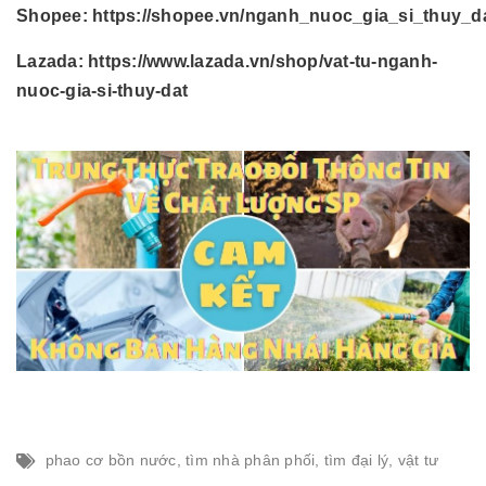
Shopee:
https://shopee.vn/nganh_nuoc_gia_si_thuy_d
Lazada:
https://www.lazada.vn/shop/vat-tu-nganh-
nuoc-gia-si-thuy-dat
phao cơ bồn nước
,
tìm nhà phân phối
,
tìm đại lý
,
vật tư