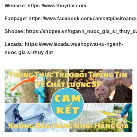
Websize:
https://www.thuydat.com
Fanpage:
https://www.facebook.com/camketgiasitoanq
Shopee:
https://shopee.vn/nganh_nuoc_gia_si_thuy_d
Lazada:
https://www.lazada.vn/shop/vat-tu-nganh-
nuoc-gia-si-thuy-dat