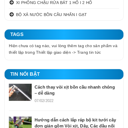
XI PHÔNG CHẬU RỬA BÁT 1 HỐ I 2 HỐ
BỘ XẢ NƯỚC BỒN CẦU NHẤN I GẠT
TAGS
Hiện chưa có tag nào, vui lòng thêm tag cho sản phẩm và
thiết lập trong Thiết lập giao diện -> Trang tin tức
TIN NỔI BẬT
Cách thay vòi xịt bồn cầu nhanh chóng
– dễ dàng
07/02/2022
Hướng dẫn cách lắp ráp bộ kit tưới cây
đơn giản gồm Vòi xịt, Dây, Các đầu nối