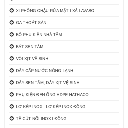
XI PHÔNG CHẬU RỬA MẶT I XẢ LAVABO
GA THOÁT SÀN
BỘ PHỤ KIỆN NHÀ TẮM
BÁT SEN TẮM
VÒI XỊT VỆ SINH
DÂY CẤP NƯỚC NÓNG LẠNH
DÂY SEN TẮM, DÂY XỊT VỆ SINH
PHỤ KIỆN ĐEN ỐNG HDPE HATHACO
LƠ KÉP INOX I LƠ KÉP INOX ĐỒNG
TÊ CÚT NỐI INOX I ĐỒNG