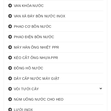
VAN KHÓA NƯỚC
VAN XẢ ĐÁY BỒN NƯỚC INOX
PHAO CƠ BỒN NƯỚC
PHAO ĐIỆN BỒN NƯỚC
MÁY HÀN ỐNG NHIỆT PPR
KÉO CẮT ỐNG NHỰA PPR
ĐỒNG HỒ NƯỚC
DÂY CẤP NƯỚC MÁY GIẶT
VÒI TƯỚI CÂY
NÚM UỐNG NƯỚC CHO HEO
LƯỚI INOX