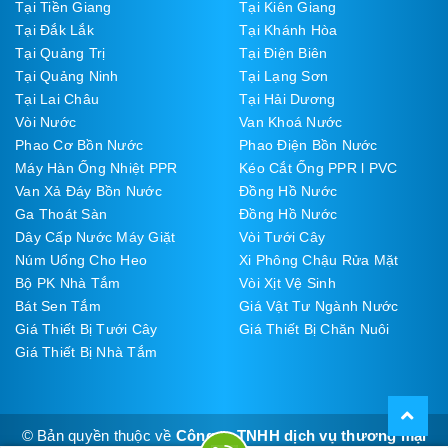
Tại Tiền Giang
Tại Kiên Giang
Tại Đắk Lắk
Tại Khánh Hòa
Tại Quảng Trị
Tại Điện Biên
Tại Quảng Ninh
Tại Lạng Sơn
Tại Lai Châu
Tại Hải Dương
Vòi Nước
Van Khoá Nước
Phao Cơ Bồn Nước
Phao Điện Bồn Nước
Máy Hàn Ống Nhiệt PPR
Kéo Cắt Ống PPR l PVC
Van Xả Đáy Bồn Nước
Đồng Hồ Nước
Ga Thoát Sàn
Đồng Hồ Nước
Dây Cấp Nước Máy Giặt
Vòi Tưới Cây
Núm Uống Cho Heo
Xi Phông Chậu Rửa Mặt
Bộ PK Nhà Tắm
Vòi Xịt Vệ Sinh
Bát Sen Tắm
Giá Vật Tư Ngành Nước
Giá Thiết Bị Tưới Cây
Giá Thiết Bị Chăn Nuôi
Giá Thiết Bị Nhà Tắm
© Bản quyền thuộc về
Công ty TNHH dịch vụ thương mại