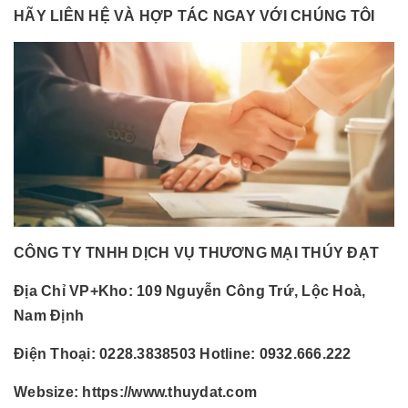
HÃY LIÊN HỆ VÀ HỢP TÁC NGAY VỚI CHÚNG TÔI
CÔNG TY TNHH DỊCH VỤ THƯƠNG MẠI THÚY ĐẠT
Địa Chỉ VP+Kho:
109 Nguyễn Công Trứ, Lộc Hoà,
Nam Định
Điện Thoại:
0228.3838503 Hotline: 0932.666.222
Websize:
https://www.thuydat.com