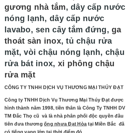
gương nhà tắm
, dây cấp nước
nóng lạnh, dây cấp nước
lavabo, sen cây tắm đứng,
ga
thoát sàn inox
, tủ chậu rửa
mặt, vòi chậu nóng lạnh, chậu
rửa bát inox,
xi phông chậu
rửa mặt
CÔNG TY TNHH DỊCH VỤ THƯƠNG MẠI THÚY ĐẠT
Công ty TNHH Dịch Vụ Thương Mại Thúy Đạt được
hình thành năm 1998, tiền thân là Công Ty TNHH DV
TM Đắc Thọ cũ và là nhà phân phối độc quyền đầu
tiên đưa thương
ống nhựa Đạt Hòa
tại Miền Bắc đã
có tiếng vang lớn tại thời điểm đó.