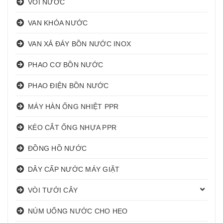
VÒI NƯỚC
VAN KHÓA NƯỚC
VAN XẢ ĐÁY BỒN NƯỚC INOX
PHAO CƠ BỒN NƯỚC
PHAO ĐIỆN BỒN NƯỚC
MÁY HÀN ỐNG NHIỆT PPR
KÉO CẮT ỐNG NHỰA PPR
ĐỒNG HỒ NƯỚC
DÂY CẤP NƯỚC MÁY GIẶT
VÒI TƯỚI CÂY
NÚM UỐNG NƯỚC CHO HEO