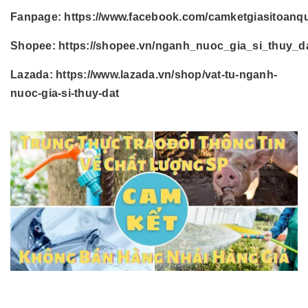
Fanpage:
https://www.facebook.com/camketgiasitoanq
Shopee:
https://shopee.vn/nganh_nuoc_gia_si_thuy_d
Lazada:
https://www.lazada.vn/shop/vat-tu-nganh-
nuoc-gia-si-thuy-dat