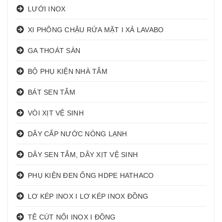
LƯỚI INOX
XI PHÔNG CHẬU RỬA MẶT I XẢ LAVABO
GA THOÁT SÀN
BỘ PHỤ KIỆN NHÀ TẮM
BÁT SEN TẮM
VÒI XỊT VỆ SINH
DÂY CẤP NƯỚC NÓNG LẠNH
DÂY SEN TẮM, DÂY XỊT VỆ SINH
PHỤ KIỆN ĐEN ỐNG HDPE HATHACO
LƠ KÉP INOX I LƠ KÉP INOX ĐỒNG
TÊ CÚT NỐI INOX I ĐỒNG