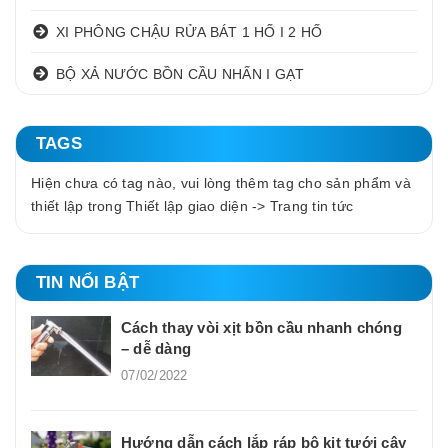
XI PHÔNG CHẬU RỬA BÁT 1 HỐ I 2 HỐ
BỘ XẢ NƯỚC BỒN CẦU NHẤN I GẠT
TAGS
Hiện chưa có tag nào, vui lòng thêm tag cho sản phẩm và
thiết lập trong Thiết lập giao diện -> Trang tin tức
TIN NỔI BẬT
Cách thay vòi xịt bồn cầu nhanh chóng
– dễ dàng
07/02/2022
Hướng dẫn cách lắp ráp bộ kit tưới cây