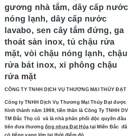
gương nhà tắm
, dây cấp nước
nóng lạnh, dây cấp nước
lavabo, sen cây tắm đứng,
ga
thoát sàn inox
, tủ chậu rửa
mặt, vòi chậu nóng lạnh, chậu
rửa bát inox,
xi phông chậu
rửa mặt
CÔNG TY TNHH DỊCH VỤ THƯƠNG MẠI THÚY ĐẠT
Công ty TNHH Dịch Vụ Thương Mại Thúy Đạt được
hình thành năm 1998, tiền thân là Công Ty TNHH DV
TM Đắc Thọ cũ và là nhà phân phối độc quyền đầu
tiên đưa thương
ống nhựa Đạt Hòa
tại Miền Bắc đã
có tiếng vang lớn tại thời điểm đó.