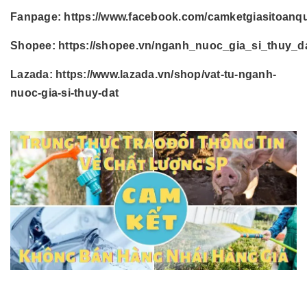
Fanpage:
https://www.facebook.com/camketgiasitoanq
Shopee:
https://shopee.vn/nganh_nuoc_gia_si_thuy_d
Lazada:
https://www.lazada.vn/shop/vat-tu-nganh-
nuoc-gia-si-thuy-dat