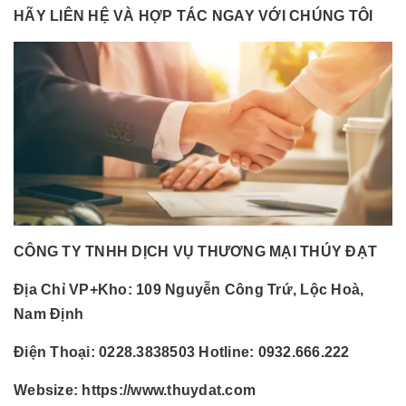
HÃY LIÊN HỆ VÀ HỢP TÁC NGAY VỚI CHÚNG TÔI
CÔNG TY TNHH DỊCH VỤ THƯƠNG MẠI THÚY ĐẠT
Địa Chỉ VP+Kho:
109 Nguyễn Công Trứ, Lộc Hoà,
Nam Định
Điện Thoại:
0228.3838503 Hotline: 0932.666.222
Websize:
https://www.thuydat.com