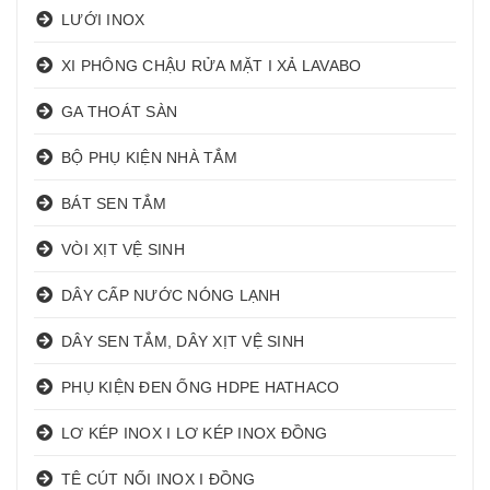
LƯỚI INOX
XI PHÔNG CHẬU RỬA MẶT I XẢ LAVABO
GA THOÁT SÀN
BỘ PHỤ KIỆN NHÀ TẮM
BÁT SEN TẮM
VÒI XỊT VỆ SINH
DÂY CẤP NƯỚC NÓNG LẠNH
DÂY SEN TẮM, DÂY XỊT VỆ SINH
PHỤ KIỆN ĐEN ỐNG HDPE HATHACO
LƠ KÉP INOX I LƠ KÉP INOX ĐỒNG
TÊ CÚT NỐI INOX I ĐỒNG