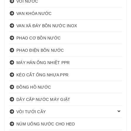
VÒI NƯỚC
VAN KHÓA NƯỚC
VAN XẢ ĐÁY BỒN NƯỚC INOX
PHAO CƠ BỒN NƯỚC
PHAO ĐIỆN BỒN NƯỚC
MÁY HÀN ỐNG NHIỆT PPR
KÉO CẮT ỐNG NHỰA PPR
ĐỒNG HỒ NƯỚC
DÂY CẤP NƯỚC MÁY GIẶT
VÒI TƯỚI CÂY
NÚM UỐNG NƯỚC CHO HEO