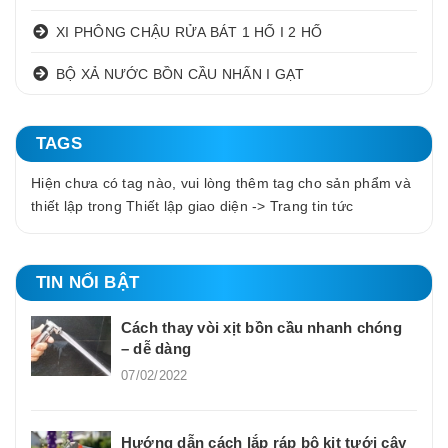
XI PHÔNG CHẬU RỬA BÁT 1 HỐ I 2 HỐ
BỘ XẢ NƯỚC BỒN CẦU NHẤN I GẠT
TAGS
Hiện chưa có tag nào, vui lòng thêm tag cho sản phẩm và
thiết lập trong Thiết lập giao diện -> Trang tin tức
TIN NỔI BẬT
Cách thay vòi xịt bồn cầu nhanh chóng
– dễ dàng
07/02/2022
Hướng dẫn cách lắp ráp bộ kit tưới cây