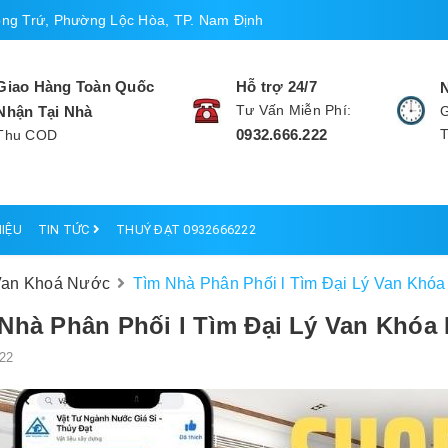
ng Trứ, Phường Lộc Hòa, TP. Nam Định
Giao Hàng Toàn Quốc
Hỗ trợ 24/7
Tư Vấn Miễn Phí:
Nhận Tại Nhà
G
0932.666.222
Thu COD
HIỆU
TIN TỨC
THUÝ ĐẠT 0932666222
 Van Khoá Nước
Tìm Nhà Phân Phối l Tìm Đại Lý Van Khóa
Nhà Phân Phối l Tìm Đại Lý Van Khóa
22