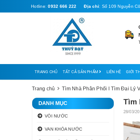
Hotline:
0932 666 222
Địa chỉ
:
Số 109 Nguyễn Cô
TRANG CHỦ
TẤT CẢ SẢN PHẨM
LIÊN HỆ
GIỚI T
Trang chủ
Tìm Nhà Phân Phối l Tìm Đại Lý
Tìm 
DANH MỤC
28/03/20
VÒI NƯỚC
VAN KHÓA NƯỚC