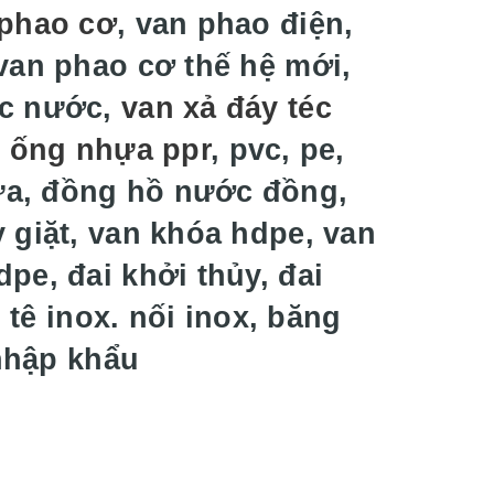
phao cơ
, van phao điện,
van phao cơ thế hệ mới,
éc nước,
van xả đáy téc
t ống nhựa ppr
, pvc, pe,
ựa, đồng hồ nước đồng,
 giặt, van khóa hdpe, van
pe, đai khởi thủy, đai
 tê inox. nối inox, băng
 nhập khẩu