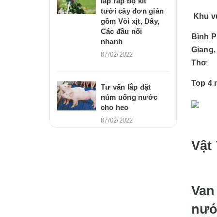
lắp ráp bộ kit
tưới cây đơn giản
Khu v
gồm Vòi xịt, Dây,
Các đầu nối
Bình P
nhanh
Giang,
07/02/2022
Thơ
Top 4 
Tư vấn lắp đặt
núm uống nước
cho heo
07/02/2022
Vật
Van
nướ