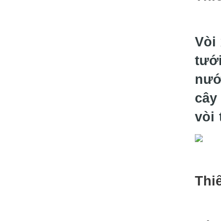
Vòi 
tưới
nướ
cây 
vòi
Thi