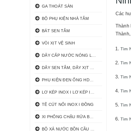
Nin
GA THOÁT SÀN
Các huy
BỘ PHỤ KIỆN NHÀ TẮM
Thành 
BÁT SEN TẮM
Thành,
VÒI XỊT VỆ SINH
Tìm N
DÂY CẤP NƯỚC NÓNG LẠNH
Tìm N
DÂY SEN TẮM, DÂY XỊT VỆ SINH
Tìm N
PHỤ KIỆN ĐEN ỐNG HDPE HATHACO
Tìm N
LƠ KÉP INOX I LƠ KÉP INOX ĐỒNG
TÊ CÚT NỐI INOX I ĐỒNG
Tìm N
XI PHÔNG CHẬU RỬA BÁT 1 HỐ I 2 HỐ
Tìm N
BỘ XẢ NƯỚC BỒN CẦU NHẤN I GẠT