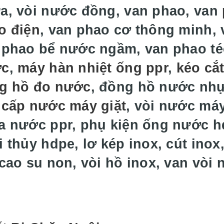
a, vòi nước đồng, van phao, van
o điện
, van phao cơ thông minh, 
 phao bể nước ngầm, van phao t
ớc
,
máy hàn nhiệt ống ppr
,
kéo cắ
g hồ đo nước
, đồng hồ nước nh
 cấp nước máy giặt
, vòi nước máy
a nước ppr, phụ kiện ống nước hd
 thủy hdpe, lơ kép inox, cút inox,
 cao su non, vòi hồ inox, van vòi