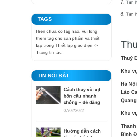
Tìm N
Tìm N
TAGS
Hiện chưa có tag nào, vui lòng
thêm tag cho sản phẩm và thiết
Thu
lập trong Thiết lập giao diện ->
Trang tin tức
Thuý 
Khu v
TIN NỔI BẬT
Hà Nội
Cách thay vòi xịt
Lào Ca
bồn cầu nhanh
Quang,
chóng – dễ dàng
07/02/2022
Khu v
Thanh 
Hướng dẫn cách
Bình Đ