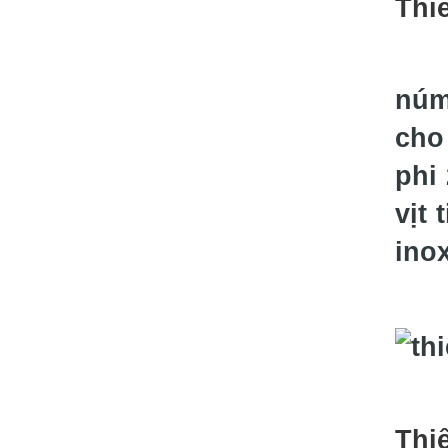
Thi
núm
cho
phi
vịt
ino
Thi