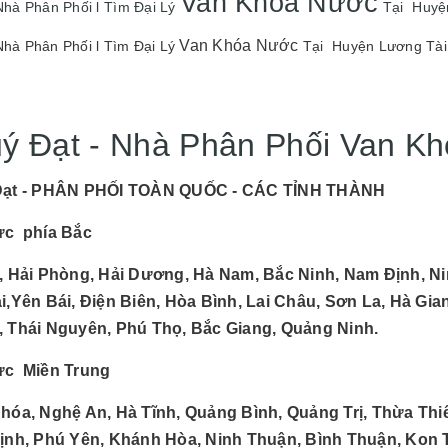
Van Khóa Nước
hà Phân Phối l Tìm Đại Lý
Tại Huyện
Van Khóa Nước
hà Phân Phối l Tìm Đại Lý
Tại Huyện Lương Tài
ý Đạt - Nhà Phân Phối Van Kh
Đạt - PHÂN PHỐI TOÀN QUỐC - CÁC TỈNH THÀNH
ực phía Bắc
, Hải Phòng, Hải Dương, Hà Nam, Bắc Ninh, Nam Định, Ni
i,Yên Bái, Điện Biên, Hòa Bình, Lai Châu, Sơn La, Hà Gi
 Thái Nguyên, Phú Thọ, Bắc Giang, Quảng Ninh.
ực Miền Trung
hóa, Nghệ An, Hà Tĩnh, Quảng Bình, Quảng Trị, Thừa Th
ịnh, Phú Yên, Khánh Hòa, Ninh Thuận, Bình Thuận, Kon 