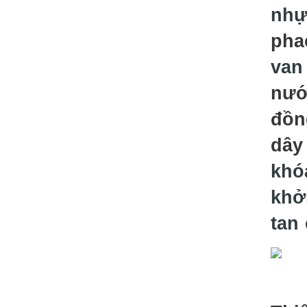
nhự
pha
van
nư
đồn
dây
khó
khởi
tan