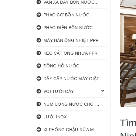
VAN XẢ ĐÁY BỒN NƯỚC INOX
PHAO CƠ BỒN NƯỚC
PHAO ĐIỆN BỒN NƯỚC
MÁY HÀN ỐNG NHIỆT PPR
KÉO CẮT ỐNG NHỰA PPR
ĐỒNG HỒ NƯỚC
DÂY CẤP NƯỚC MÁY GIẶT
VÒI TƯỚI CÂY
NÚM UỐNG NƯỚC CHO HEO
LƯỚI INOX
Tìm
XI PHÔNG CHẬU RỬA MẶT I XẢ LAVABO