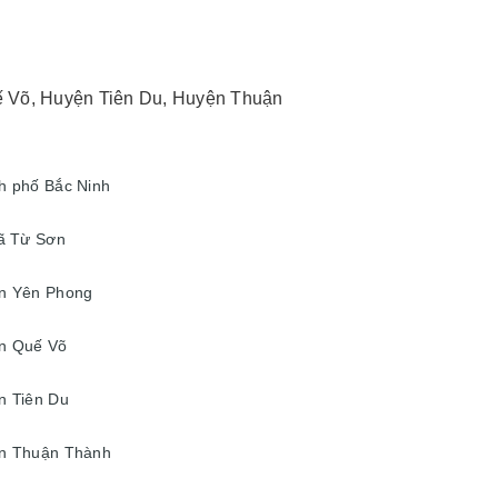
 Võ, Huyện Tiên Du, Huyện Thuận
 phố Bắc Ninh
ã Từ Sơn
n Yên Phong
n Quế Võ
n Tiên Du
n Thuận Thành