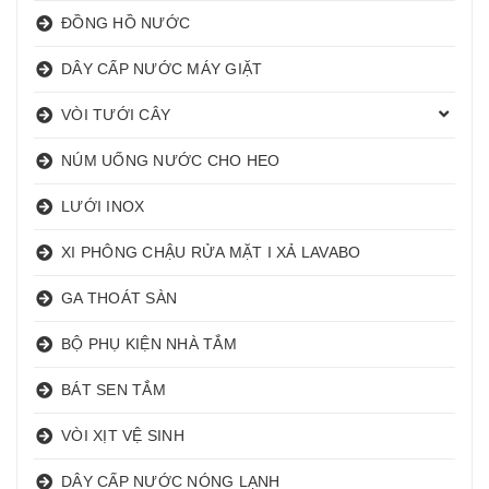
ĐỒNG HỒ NƯỚC
DÂY CẤP NƯỚC MÁY GIẶT
VÒI TƯỚI CÂY
NÚM UỐNG NƯỚC CHO HEO
LƯỚI INOX
XI PHÔNG CHẬU RỬA MẶT I XẢ LAVABO
GA THOÁT SÀN
BỘ PHỤ KIỆN NHÀ TẮM
BÁT SEN TẮM
VÒI XỊT VỆ SINH
DÂY CẤP NƯỚC NÓNG LẠNH