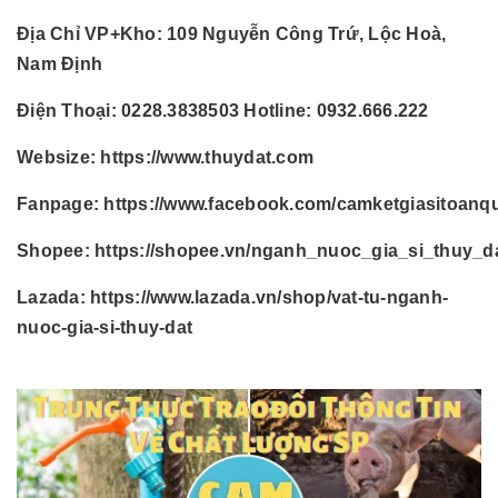
Địa Chỉ VP+Kho:
109 Nguyễn Công Trứ, Lộc Hoà,
Nam Định
Điện Thoại:
0228.3838503 Hotline: 0932.666.222
Websize:
https://www.thuydat.com
Fanpage:
https://www.facebook.com/camketgiasitoanq
Shopee:
https://shopee.vn/nganh_nuoc_gia_si_thuy_d
Lazada:
https://www.lazada.vn/shop/vat-tu-nganh-
nuoc-gia-si-thuy-dat