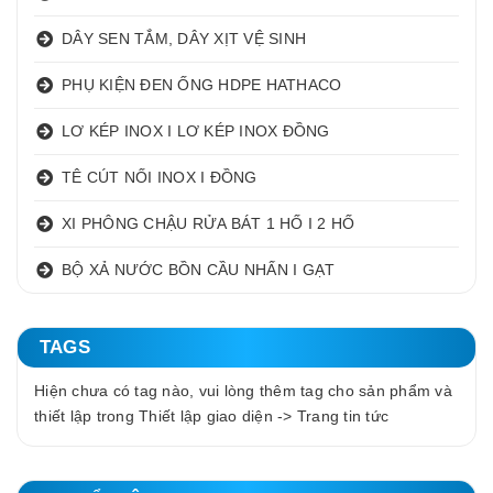
DÂY SEN TẮM, DÂY XỊT VỆ SINH
PHỤ KIỆN ĐEN ỐNG HDPE HATHACO
LƠ KÉP INOX I LƠ KÉP INOX ĐỒNG
TÊ CÚT NỐI INOX I ĐỒNG
XI PHÔNG CHẬU RỬA BÁT 1 HỐ I 2 HỐ
BỘ XẢ NƯỚC BỒN CẦU NHẤN I GẠT
TAGS
Hiện chưa có tag nào, vui lòng thêm tag cho sản phẩm và
thiết lập trong Thiết lập giao diện -> Trang tin tức