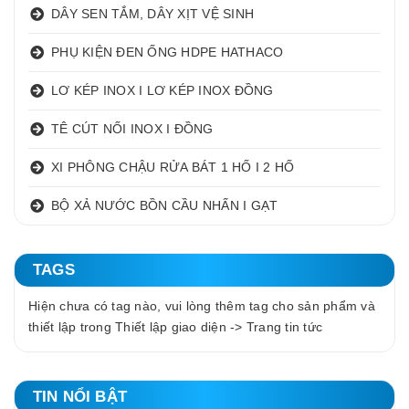
DÂY SEN TẮM, DÂY XỊT VỆ SINH
PHỤ KIỆN ĐEN ỐNG HDPE HATHACO
LƠ KÉP INOX I LƠ KÉP INOX ĐỒNG
TÊ CÚT NỐI INOX I ĐỒNG
XI PHÔNG CHẬU RỬA BÁT 1 HỐ I 2 HỐ
BỘ XẢ NƯỚC BỒN CẦU NHẤN I GẠT
TAGS
Hiện chưa có tag nào, vui lòng thêm tag cho sản phẩm và
thiết lập trong Thiết lập giao diện -> Trang tin tức
TIN NỔI BẬT