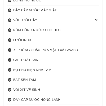
ĐỒNG HỒ NƯỚC
DÂY CẤP NƯỚC MÁY GIẶT
VÒI TƯỚI CÂY
NÚM UỐNG NƯỚC CHO HEO
LƯỚI INOX
XI PHÔNG CHẬU RỬA MẶT I XẢ LAVABO
GA THOÁT SÀN
BỘ PHỤ KIỆN NHÀ TẮM
BÁT SEN TẮM
VÒI XỊT VỆ SINH
DÂY CẤP NƯỚC NÓNG LẠNH