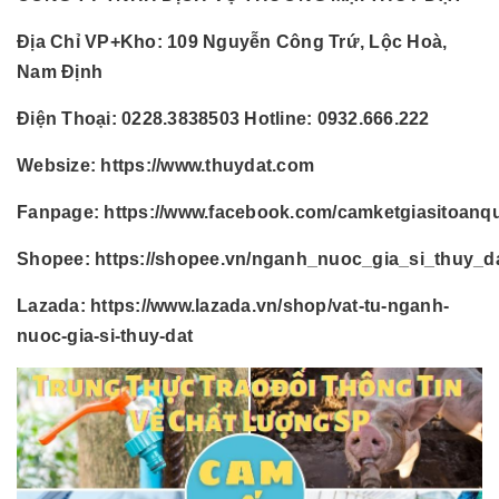
Địa Chỉ VP+Kho:
109 Nguyễn Công Trứ, Lộc Hoà,
Nam Định
Điện Thoại:
0228.3838503 Hotline: 0932.666.222
Websize:
https://www.thuydat.com
Fanpage:
https://www.facebook.com/camketgiasitoanq
Shopee:
https://shopee.vn/nganh_nuoc_gia_si_thuy_d
Lazada:
https://www.lazada.vn/shop/vat-tu-nganh-
nuoc-gia-si-thuy-dat