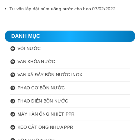
Tư vấn lắp đặt núm uống nước cho heo 07/02/2022
DANH MỤC
VÒI NƯỚC
VAN KHÓA NƯỚC
VAN XẢ ĐÁY BỒN NƯỚC INOX
PHAO CƠ BỒN NƯỚC
PHAO ĐIỆN BỒN NƯỚC
MÁY HÀN ỐNG NHIỆT PPR
KÉO CẮT ỐNG NHỰA PPR