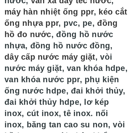
nước,
van xả đáy téc nước
,
máy hàn nhiệt ống ppr
,
kéo cắt
ống nhựa ppr
, pvc, pe,
đồng
hồ đo nước
, đồng hồ nước
nhựa, đồng hồ nước đồng,
dây cấp nước máy giặt
, vòi
nước máy giặt, van khóa hdpe,
van khóa nước ppr, phụ kiện
ống nước hdpe, đai khởi thủy,
đai khởi thủy hdpe, lơ kép
inox, cút inox, tê inox. nối
inox, băng tan cao su non, vòi