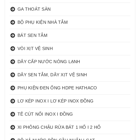
GA THOÁT SÀN
BỘ PHỤ KIỆN NHÀ TẮM
BÁT SEN TẮM
VÒI XỊT VỆ SINH
DÂY CẤP NƯỚC NÓNG LẠNH
DÂY SEN TẮM, DÂY XỊT VỆ SINH
PHỤ KIỆN ĐEN ỐNG HDPE HATHACO
LƠ KÉP INOX I LƠ KÉP INOX ĐỒNG
TÊ CÚT NỐI INOX I ĐỒNG
XI PHÔNG CHẬU RỬA BÁT 1 HỐ I 2 HỐ