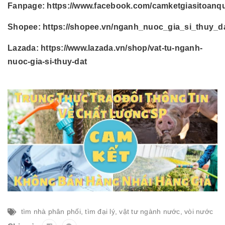
Fanpage:
https://www.facebook.com/camketgiasitoanq
Shopee:
https://shopee.vn/nganh_nuoc_gia_si_thuy_d
Lazada:
https://www.lazada.vn/shop/vat-tu-nganh-
nuoc-gia-si-thuy-dat
tìm nhà phân phối
,
tìm đại lý
,
vật tư ngành nước
,
vòi nước