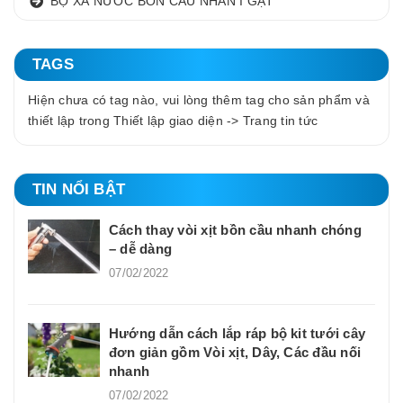
BỘ XẢ NƯỚC BỒN CẦU NHẤN I GẠT
TAGS
Hiện chưa có tag nào, vui lòng thêm tag cho sản phẩm và
thiết lập trong Thiết lập giao diện -> Trang tin tức
TIN NỔI BẬT
Cách thay vòi xịt bồn cầu nhanh chóng
– dễ dàng
07/02/2022
Hướng dẫn cách lắp ráp bộ kit tưới cây
đơn giản gồm Vòi xịt, Dây, Các đầu nối
nhanh
07/02/2022