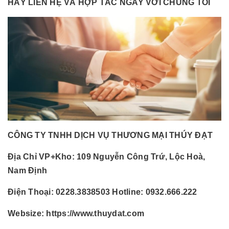
HÃY LIÊN HỆ VÀ HỢP TÁC NGAY VỚI CHÚNG TÔI
CÔNG TY TNHH DỊCH VỤ THƯƠNG MẠI THÚY ĐẠT
Địa Chỉ VP+Kho:
109 Nguyễn Công Trứ, Lộc Hoà,
Nam Định
Điện Thoại:
0228.3838503 Hotline: 0932.666.222
Websize:
https://www.thuydat.com