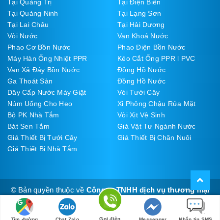
Tại Quảng Trị
Tại Điện Biên
Tại Quảng Ninh
Tại Lạng Sơn
Tại Lai Châu
Tại Hải Dương
Vòi Nước
Van Khoá Nước
Phao Cơ Bồn Nước
Phao Điện Bồn Nước
Máy Hàn Ống Nhiệt PPR
Kéo Cắt Ống PPR l PVC
Van Xả Đáy Bồn Nước
Đồng Hồ Nước
Ga Thoát Sàn
Đồng Hồ Nước
Dây Cấp Nước Máy Giặt
Vòi Tưới Cây
Núm Uống Cho Heo
Xi Phông Chậu Rửa Mặt
Bộ PK Nhà Tắm
Vòi Xịt Vệ Sinh
Bát Sen Tắm
Giá Vật Tư Ngành Nước
Giá Thiết Bị Tưới Cây
Giá Thiết Bị Chăn Nuôi
Giá Thiết Bị Nhà Tắm
© Bản quyền thuộc về
Công ty TNHH dịch vụ thương mại
Thúy Đạt
Cung cấp bởi
Sapo
Gọi điện
Tìm đường
Chat Zalo
Messenger
Nhắn tin SMS