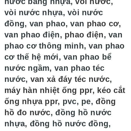
nước bằng nhựa,
vòi nước
,
vòi nước nhựa, vòi nước
đồng, van phao, van
phao cơ
,
van phao điện,
phao điện
, van
phao cơ thông minh, van phao
cơ thế hệ mới, van phao bể
nước ngầm, van phao téc
nước,
van xả đáy téc nước
,
máy hàn nhiệt ống ppr
,
kéo cắt
ống nhựa ppr
, pvc, pe,
đồng
hồ đo nước
, đồng hồ nước
nhựa, đồng hồ nước đồng,