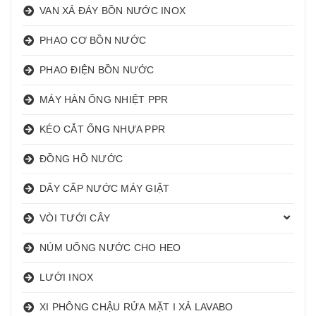
VAN XẢ ĐÁY BỒN NƯỚC INOX
PHAO CƠ BỒN NƯỚC
PHAO ĐIỆN BỒN NƯỚC
MÁY HÀN ỐNG NHIỆT PPR
KÉO CẮT ỐNG NHỰA PPR
ĐỒNG HỒ NƯỚC
DÂY CẤP NƯỚC MÁY GIẶT
VÒI TƯỚI CÂY
NÚM UỐNG NƯỚC CHO HEO
LƯỚI INOX
XI PHÔNG CHẬU RỬA MẶT I XẢ LAVABO