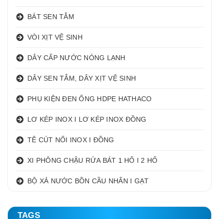
BÁT SEN TẮM
VÒI XỊT VỆ SINH
DÂY CẤP NƯỚC NÓNG LẠNH
DÂY SEN TẮM, DÂY XỊT VỆ SINH
PHỤ KIỆN ĐEN ỐNG HDPE HATHACO
LƠ KÉP INOX I LƠ KÉP INOX ĐỒNG
TÊ CÚT NỐI INOX I ĐỒNG
XI PHÔNG CHẬU RỬA BÁT 1 HỐ I 2 HỐ
BỘ XẢ NƯỚC BỒN CẦU NHẤN I GẠT
TAGS