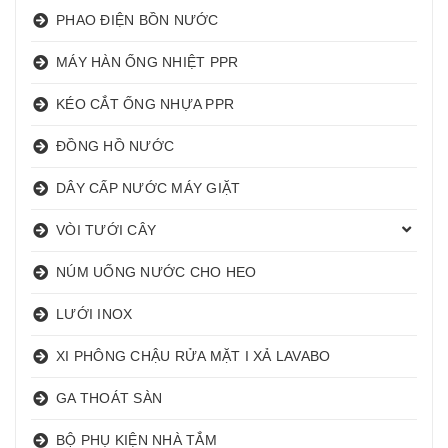
PHAO ĐIỆN BỒN NƯỚC
MÁY HÀN ỐNG NHIỆT PPR
KÉO CẮT ỐNG NHỰA PPR
ĐỒNG HỒ NƯỚC
DÂY CẤP NƯỚC MÁY GIẶT
VÒI TƯỚI CÂY
NÚM UỐNG NƯỚC CHO HEO
LƯỚI INOX
XI PHÔNG CHẬU RỬA MẶT I XẢ LAVABO
GA THOÁT SÀN
BỘ PHỤ KIỆN NHÀ TẮM