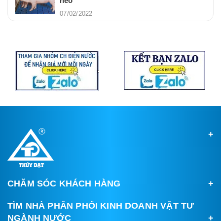
heo
07/02/2022
CHĂM SÓC KHÁCH HÀNG
TÌM NHÀ PHÂN PHỐI KINH DOANH VẬT TƯ
NGÀNH NƯỚC