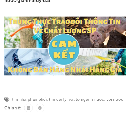
nuoc-gia-si-thuy-dat
tìm nhà phân phối
,
tìm đại lý
,
vật tư ngành nước
,
vòi nước
Chia sẻ: