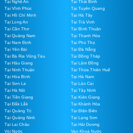
Tại Nghệ An
Tại Thái Bình
Tại Vĩnh Phúc
Tại Tuyên Quang
Tại Hồ Chí Minh
Tại Hà Tây
Tại Long An
Tại Trà Vinh
Tại Cần Thơ
Tại Bình Thuận
Tại Quảng Nam
Tại Thanh Hóa
Tại Nam Định
Tại Phú Thọ
Tại Yên Bái
Tại Đà Nẵng
Tại Bà Rịa Vũng Tàu
Tại Đồng Tháp
Tại Hậu Giang
Tại Lâm Đồng
Tại Ninh Thuận
Tại Thừa Thiên Huế
Tại Hòa Bình
Tại Hà Nam
Tại Sơn La
Tại Lào Cai
Tại Hà Nội
Tại Tây Ninh
Tại Tiền Giang
Tại Kiên Giang
Tại Đắk Lắk
Tại Khánh Hòa
Tại Quảng Trị
Tại Điện Biên
Tại Quảng Ninh
Tại Lạng Sơn
Tại Lai Châu
Tại Hải Dương
Vòi Nước
Van Khoá Nước