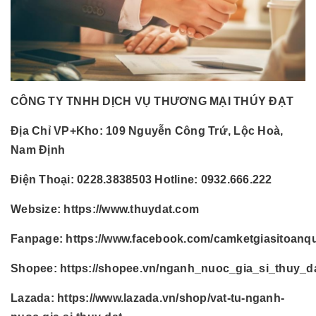
CÔNG TY TNHH DỊCH VỤ THƯƠNG MẠI THÚY ĐẠT
Địa Chỉ VP+Kho:
109 Nguyễn Công Trứ, Lộc Hoà,
Nam Định
Điện Thoại:
0228.3838503 Hotline: 0932.666.222
Websize:
https://www.thuydat.com
Fanpage:
https://www.facebook.com/camketgiasitoanq
Shopee:
https://shopee.vn/nganh_nuoc_gia_si_thuy_d
Lazada:
https://www.lazada.vn/shop/vat-tu-nganh-