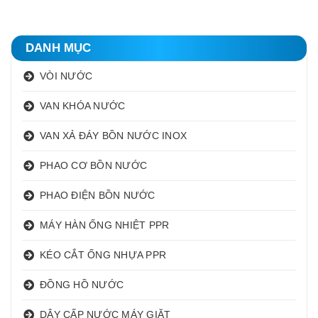
DANH MỤC
VÒI NƯỚC
VAN KHÓA NƯỚC
VAN XẢ ĐÁY BỒN NƯỚC INOX
PHAO CƠ BỒN NƯỚC
PHAO ĐIỆN BỒN NƯỚC
MÁY HÀN ỐNG NHIỆT PPR
KÉO CẮT ỐNG NHỰA PPR
ĐỒNG HỒ NƯỚC
DÂY CẤP NƯỚC MÁY GIẶT