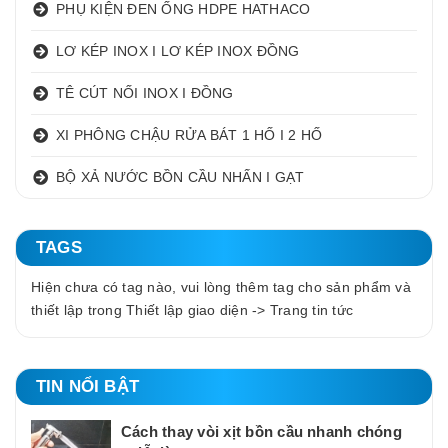
PHỤ KIỆN ĐEN ỐNG HDPE HATHACO
LƠ KÉP INOX I LƠ KÉP INOX ĐỒNG
TÊ CÚT NỐI INOX I ĐỒNG
XI PHÔNG CHẬU RỬA BÁT 1 HỐ I 2 HỐ
BỘ XẢ NƯỚC BỒN CẦU NHẤN I GẠT
TAGS
Hiện chưa có tag nào, vui lòng thêm tag cho sản phẩm và
thiết lập trong Thiết lập giao diện -> Trang tin tức
TIN NỔI BẬT
Cách thay vòi xịt bồn cầu nhanh chóng