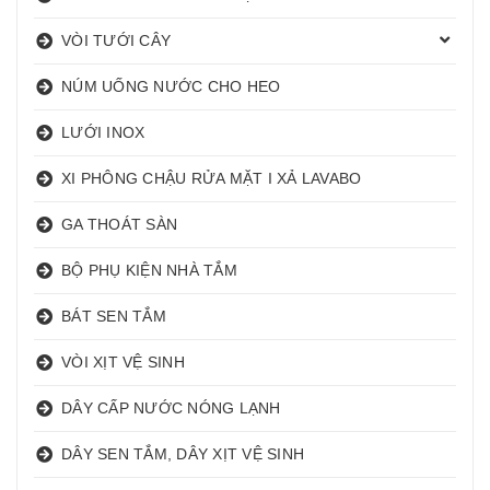
VÒI TƯỚI CÂY
NÚM UỐNG NƯỚC CHO HEO
LƯỚI INOX
XI PHÔNG CHẬU RỬA MẶT I XẢ LAVABO
GA THOÁT SÀN
BỘ PHỤ KIỆN NHÀ TẮM
BÁT SEN TẮM
VÒI XỊT VỆ SINH
DÂY CẤP NƯỚC NÓNG LẠNH
DÂY SEN TẮM, DÂY XỊT VỆ SINH