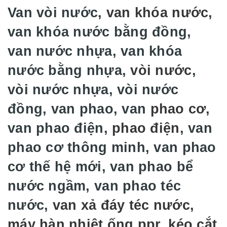
Van vòi nước,
van khóa nước
,
van khóa nước bằng đồng,
van nước nhựa, van khóa
nước bằng nhựa,
vòi nước
,
vòi nước nhựa, vòi nước
đồng, van phao, van
phao cơ
,
van phao điện,
phao điện
, van
phao cơ thông minh, van phao
cơ thế hệ mới, van phao bể
nước ngầm, van phao téc
nước,
van xả đáy téc nước
,
máy hàn nhiệt ống ppr
,
kéo cắt