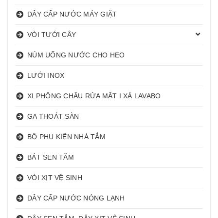
DÂY CẤP NƯỚC MÁY GIẶT
VÒI TƯỚI CÂY
NÚM UỐNG NƯỚC CHO HEO
LƯỚI INOX
XI PHÔNG CHẬU RỬA MẶT I XẢ LAVABO
GA THOÁT SÀN
BỘ PHỤ KIỆN NHÀ TẮM
BÁT SEN TẮM
VÒI XỊT VỆ SINH
DÂY CẤP NƯỚC NÓNG LẠNH