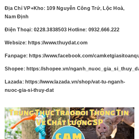
Địa Chỉ VP+Kho:
109 Nguyễn Công Trứ, Lộc Hoà,
Nam Định
Điện Thoại:
0228.3838503 Hotline: 0932.666.222
Websize:
https://www.thuydat.com
Fanpage:
https://www.facebook.com/camketgiasitoanq
Shopee:
https://shopee.vn/nganh_nuoc_gia_si_thuy_d
Lazada:
https://www.lazada.vn/shop/vat-tu-nganh-
nuoc-gia-si-thuy-dat