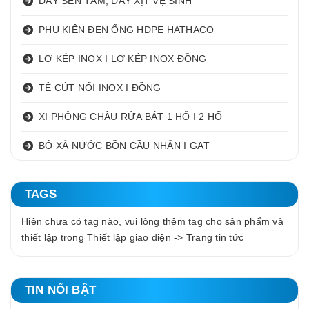
DÂY SEN TẮM, DÂY XỊT VỆ SINH
PHỤ KIỆN ĐEN ỐNG HDPE HATHACO
LƠ KÉP INOX I LƠ KÉP INOX ĐỒNG
TÊ CÚT NỐI INOX I ĐỒNG
XI PHÔNG CHẬU RỬA BÁT 1 HỐ I 2 HỐ
BỘ XẢ NƯỚC BỒN CẦU NHẤN I GẠT
TAGS
Hiện chưa có tag nào, vui lòng thêm tag cho sản phẩm và
thiết lập trong Thiết lập giao diện -> Trang tin tức
TIN NỔI BẬT