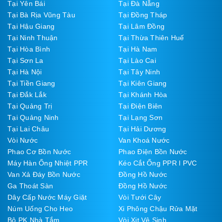
Tại Yên Bái
Tại Đà Nẵng
Tại Bà Rịa Vũng Tàu
Tại Đồng Tháp
Tại Hậu Giang
Tại Lâm Đồng
Tại Ninh Thuận
Tại Thừa Thiên Huế
Tại Hòa Bình
Tại Hà Nam
Tại Sơn La
Tại Lào Cai
Tại Hà Nội
Tại Tây Ninh
Tại Tiền Giang
Tại Kiên Giang
Tại Đắk Lắk
Tại Khánh Hòa
Tại Quảng Trị
Tại Điện Biên
Tại Quảng Ninh
Tại Lạng Sơn
Tại Lai Châu
Tại Hải Dương
Vòi Nước
Van Khoá Nước
Phao Cơ Bồn Nước
Phao Điện Bồn Nước
Máy Hàn Ống Nhiệt PPR
Kéo Cắt Ống PPR l PVC
Van Xả Đáy Bồn Nước
Đồng Hồ Nước
Ga Thoát Sàn
Đồng Hồ Nước
Dây Cấp Nước Máy Giặt
Vòi Tưới Cây
Núm Uống Cho Heo
Xi Phông Chậu Rửa Mặt
Bộ PK Nhà Tắm
Vòi Xịt Vệ Sinh