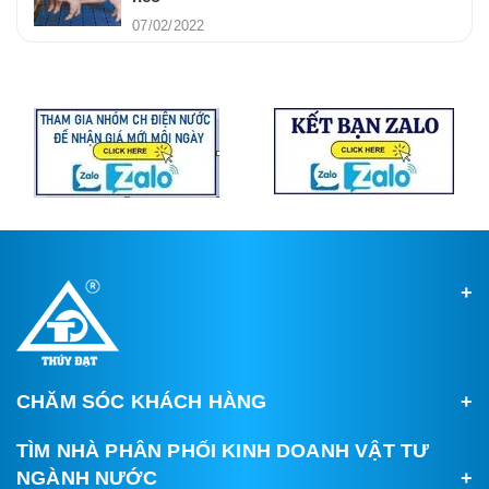
07/02/2022
CHĂM SÓC KHÁCH HÀNG
TÌM NHÀ PHÂN PHỐI KINH DOANH VẬT TƯ
NGÀNH NƯỚC