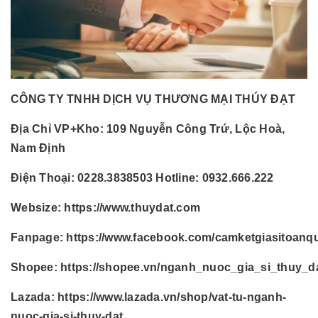
CÔNG TY TNHH DỊCH VỤ THƯƠNG MẠI THÚY ĐẠT
Địa Chỉ VP+Kho:
109 Nguyễn Công Trứ, Lộc Hoà,
Nam Định
Điện Thoại:
0228.3838503 Hotline: 0932.666.222
Websize:
https://www.thuydat.com
Fanpage:
https://www.facebook.com/camketgiasitoanq
Shopee:
https://shopee.vn/nganh_nuoc_gia_si_thuy_d
Lazada:
https://www.lazada.vn/shop/vat-tu-nganh-
nuoc-gia-si-thuy-dat