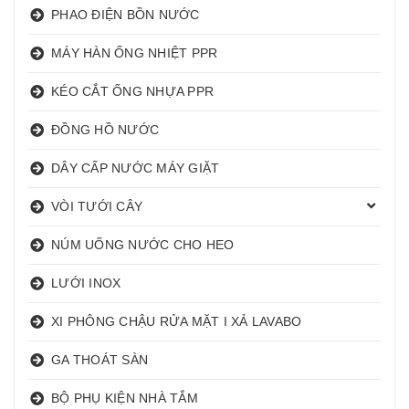
PHAO ĐIỆN BỒN NƯỚC
MÁY HÀN ỐNG NHIỆT PPR
KÉO CẮT ỐNG NHỰA PPR
ĐỒNG HỒ NƯỚC
DÂY CẤP NƯỚC MÁY GIẶT
VÒI TƯỚI CÂY
NÚM UỐNG NƯỚC CHO HEO
LƯỚI INOX
XI PHÔNG CHẬU RỬA MẶT I XẢ LAVABO
GA THOÁT SÀN
BỘ PHỤ KIỆN NHÀ TẮM