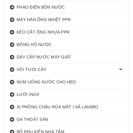
PHAO ĐIỆN BỒN NƯỚC
MÁY HÀN ỐNG NHIỆT PPR
KÉO CẮT ỐNG NHỰA PPR
ĐỒNG HỒ NƯỚC
DÂY CẤP NƯỚC MÁY GIẶT
VÒI TƯỚI CÂY
NÚM UỐNG NƯỚC CHO HEO
LƯỚI INOX
XI PHÔNG CHẬU RỬA MẶT I XẢ LAVABO
GA THOÁT SÀN
BỘ PHỤ KIỆN NHÀ TẮM