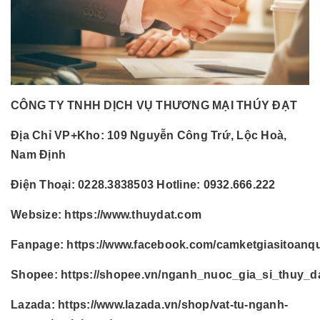
CÔNG TY TNHH DỊCH VỤ THƯƠNG MẠI THÚY ĐẠT
Địa Chỉ VP+Kho:
109 Nguyễn Công Trứ, Lộc Hoà,
Nam Định
Điện Thoại:
0228.3838503 Hotline: 0932.666.222
Websize:
https://www.thuydat.com
Fanpage:
https://www.facebook.com/camketgiasitoanq
Shopee:
https://shopee.vn/nganh_nuoc_gia_si_thuy_d
Lazada:
https://www.lazada.vn/shop/vat-tu-nganh-