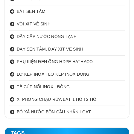
BÁT SEN TẮM
VÒI XỊT VỆ SINH
DÂY CẤP NƯỚC NÓNG LẠNH
DÂY SEN TẮM, DÂY XỊT VỆ SINH
PHỤ KIỆN ĐEN ỐNG HDPE HATHACO
LƠ KÉP INOX I LƠ KÉP INOX ĐỒNG
TÊ CÚT NỐI INOX I ĐỒNG
XI PHÔNG CHẬU RỬA BÁT 1 HỐ I 2 HỐ
BỘ XẢ NƯỚC BỒN CẦU NHẤN I GẠT
TAGS