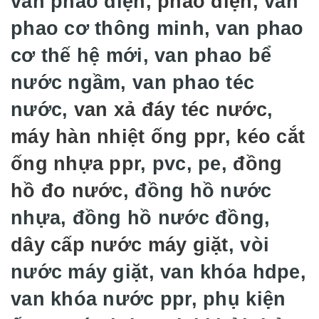
van phao điện,
phao điện
, van
phao cơ thông minh, van phao
cơ thế hệ mới, van phao bể
nước ngầm, van phao téc
nước,
van xả đáy téc nước
,
máy hàn nhiệt ống ppr
,
kéo cắt
ống nhựa ppr
, pvc, pe,
đồng
hồ đo nước
, đồng hồ nước
nhựa, đồng hồ nước đồng,
dây cấp nước máy giặt
, vòi
nước máy giặt, van khóa hdpe,
van khóa nước ppr, phụ kiện