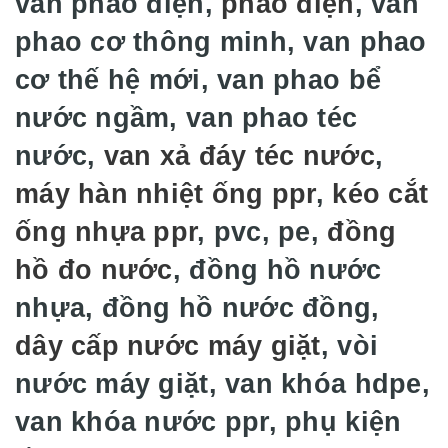
van phao điện,
phao điện
, van
phao cơ thông minh, van phao
cơ thế hệ mới, van phao bể
nước ngầm, van phao téc
nước,
van xả đáy téc nước
,
máy hàn nhiệt ống ppr
,
kéo cắt
ống nhựa ppr
, pvc, pe,
đồng
hồ đo nước
, đồng hồ nước
nhựa, đồng hồ nước đồng,
dây cấp nước máy giặt
, vòi
nước máy giặt, van khóa hdpe,
van khóa nước ppr, phụ kiện