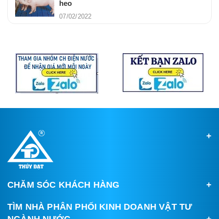
heo
07/02/2022
CHĂM SÓC KHÁCH HÀNG
TÌM NHÀ PHÂN PHỐI KINH DOANH VẬT TƯ
NGÀNH NƯỚC