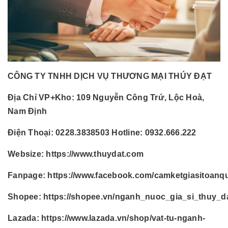
CÔNG TY TNHH DỊCH VỤ THƯƠNG MẠI THÚY ĐẠT
Địa Chỉ VP+Kho:
109 Nguyễn Công Trứ, Lộc Hoà,
Nam Định
Điện Thoại:
0228.3838503 Hotline: 0932.666.222
Websize:
https://www.thuydat.com
Fanpage:
https://www.facebook.com/camketgiasitoanq
Shopee:
https://shopee.vn/nganh_nuoc_gia_si_thuy_d
Lazada:
https://www.lazada.vn/shop/vat-tu-nganh-