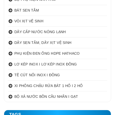
BÁT SEN TẮM
VÒI XỊT VỆ SINH
DÂY CẤP NƯỚC NÓNG LẠNH
DÂY SEN TẮM, DÂY XỊT VỆ SINH
PHỤ KIỆN ĐEN ỐNG HDPE HATHACO
LƠ KÉP INOX I LƠ KÉP INOX ĐỒNG
TÊ CÚT NỐI INOX I ĐỒNG
XI PHÔNG CHẬU RỬA BÁT 1 HỐ I 2 HỐ
BỘ XẢ NƯỚC BỒN CẦU NHẤN I GẠT
TAGS