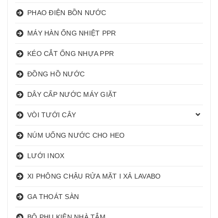
PHAO ĐIỆN BỒN NƯỚC
MÁY HÀN ỐNG NHIỆT PPR
KÉO CẮT ỐNG NHỰA PPR
ĐỒNG HỒ NƯỚC
DÂY CẤP NƯỚC MÁY GIẶT
VÒI TƯỚI CÂY
NÚM UỐNG NƯỚC CHO HEO
LƯỚI INOX
XI PHÔNG CHẬU RỬA MẶT I XẢ LAVABO
GA THOÁT SÀN
BỘ PHỤ KIỆN NHÀ TẮM