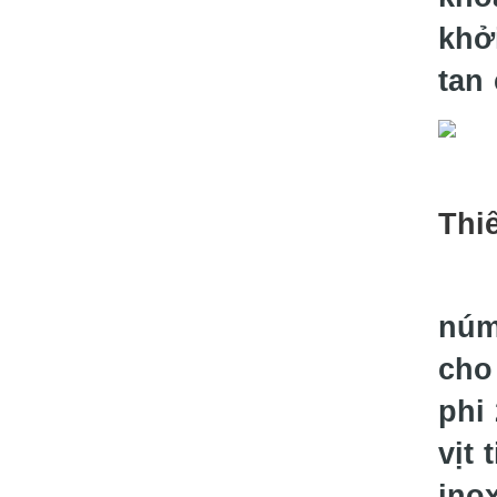
khởi
tan
Thi
núm
cho
phi
vịt
ino