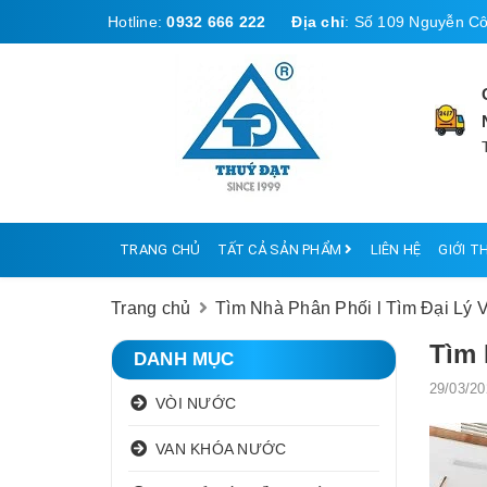
Hotline:
0932 666 222
Địa chỉ
:
Số 109 Nguyễn Cô
TRANG CHỦ
TẤT CẢ SẢN PHẨM
LIÊN HỆ
GIỚI T
Trang chủ
Tìm Nhà Phân Phối l Tìm Đại Lý 
Tìm 
DANH MỤC
29/03/20
VÒI NƯỚC
VAN KHÓA NƯỚC