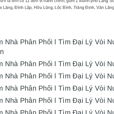
ơn là tỉnh có 11 đơn vị hành chính, gồm 1 thành phố Lạng S
hi Lăng, Đình Lập, Hữu Lũng, Lộc Bình, Tràng Định, Văn Lãn
m Nhà Phân Phối l Tìm Đại Lý Vòi 
n
m Nhà Phân Phối l Tìm Đại Lý Vòi 
m Nhà Phân Phối l Tìm Đại Lý Vòi 
m Nhà Phân Phối l Tìm Đại Lý Vòi 
m Nhà Phân Phối l Tìm Đại Lý Vòi 
m Nhà Phân Phối l Tìm Đại Lý Vòi 