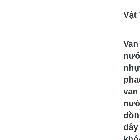
Vật
Van
nướ
nhự
pha
van
nư
đồn
dây
khó