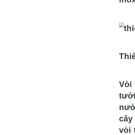
Thi
Vòi 
tưới
nướ
cây 
vòi