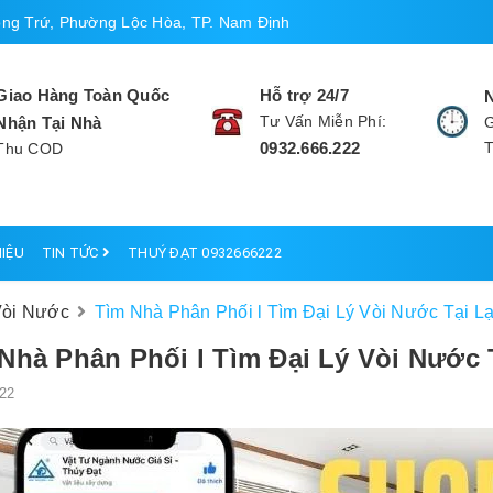
ng Trứ, Phường Lộc Hòa, TP. Nam Định
Giao Hàng Toàn Quốc
Hỗ trợ 24/7
Tư Vấn Miễn Phí:
Nhận Tại Nhà
G
0932.666.222
Thu COD
HIỆU
TIN TỨC
THUÝ ĐẠT 0932666222
Vòi Nước
Tìm Nhà Phân Phối l Tìm Đại Lý Vòi Nước Tại L
Nhà Phân Phối l Tìm Đại Lý Vòi Nước
22