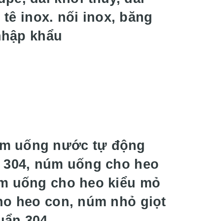
 tê inox. nối inox, băng
 nhập khẩu
úm uống nước tự động
, 304, núm uống cho heo
úm uống cho heo kiểu mỏ
ho heo con, núm nhỏ giọt
huẩn 304