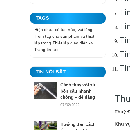
Tì
TAGS
Tì
Hiện chưa có tag nào, vui lòng
thêm tag cho sản phẩm và thiết
Tì
lập trong Thiết lập giao diện ->
Trang tin tức
Tì
Tì
TIN NỔI BẬT
Cách thay vòi xịt
bồn cầu nhanh
Thu
chóng – dễ dàng
07/02/2022
Thuý 
Khu v
Hướng dẫn cách