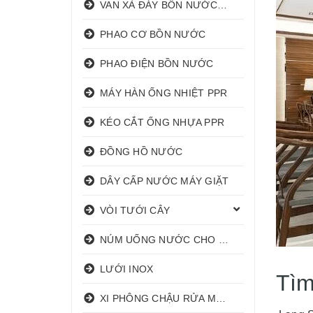
VAN XẢ ĐÁY BỒN NƯỚC INOX
PHAO CƠ BỒN NƯỚC
PHAO ĐIỆN BỒN NƯỚC
MÁY HÀN ỐNG NHIỆT PPR
KÉO CẮT ỐNG NHỰA PPR
ĐỒNG HỒ NƯỚC
DÂY CẤP NƯỚC MÁY GIẶT
VÒI TƯỚI CÂY
NÚM UỐNG NƯỚC CHO HEO
LƯỚI INOX
Tìm
XI PHÔNG CHẬU RỬA MẶT I XẢ LAVABO