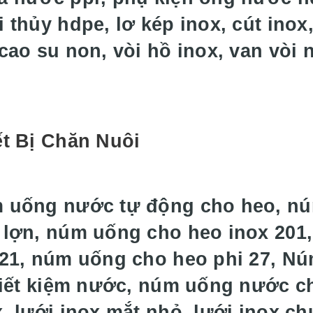
 thủy hdpe, lơ kép inox, cút inox,
 cao su non, vòi hồ inox, van vòi
ết Bị Chăn Nuôi
 uống nước tự động cho heo, n
 lợn, núm uống cho heo inox 201
 21, núm uống cho heo phi 27, N
 tiết kiệm nước, núm uống nước c
x, lưới inox mắt nhỏ, lưới inox c