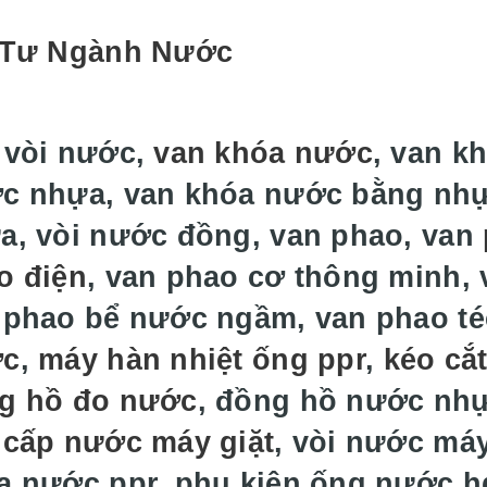
 Tư Ngành Nước
 vòi nước,
van khóa nước
, van k
c nhựa, van khóa nước bằng nh
a, vòi nước đồng, van phao, van
o điện
, van phao cơ thông minh, 
 phao bể nước ngầm, van phao t
ớc
,
máy hàn nhiệt ống ppr
,
kéo cắ
g hồ đo nước
, đồng hồ nước nh
 cấp nước máy giặt
, vòi nước máy
a nước ppr, phụ kiện ống nước hd