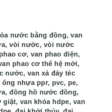
hóa nước bằng đồng, van
ựa,
vòi nước
, vòi nước
phao cơ
, van phao điện,
van phao cơ thế hệ mới,
éc nước,
van xả đáy téc
t ống nhựa ppr
, pvc, pe,
ựa, đồng hồ nước đồng,
 giặt, van khóa hdpe, van
pe, đai khởi thủy, đai