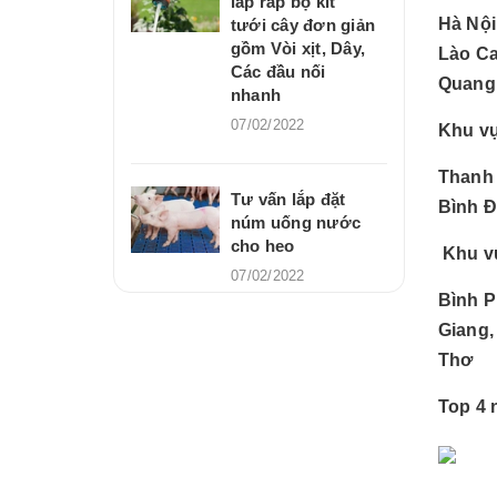
lắp ráp bộ kit
Hà Nội
tưới cây đơn giản
gồm Vòi xịt, Dây,
Lào Ca
Các đầu nối
Quang,
nhanh
07/02/2022
Khu v
Thanh 
Tư vấn lắp đặt
Bình Đ
núm uống nước
cho heo
Khu v
07/02/2022
Bình P
Giang,
Thơ
Top 4 