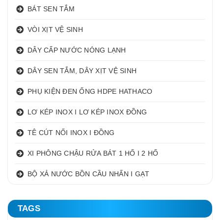
BÁT SEN TẮM
VÒI XỊT VỆ SINH
DÂY CẤP NƯỚC NÓNG LẠNH
DÂY SEN TẮM, DÂY XỊT VỆ SINH
PHỤ KIỆN ĐEN ỐNG HDPE HATHACO
LƠ KÉP INOX I LƠ KÉP INOX ĐỒNG
TÊ CÚT NỐI INOX I ĐỒNG
XI PHÔNG CHẬU RỬA BÁT 1 HỐ I 2 HỐ
BỘ XẢ NƯỚC BỒN CẦU NHẤN I GẠT
TAGS