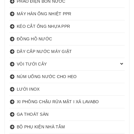
PHAO ĐIỆN BỒN NƯỚC
MÁY HÀN ỐNG NHIỆT PPR
KÉO CẮT ỐNG NHỰA PPR
ĐỒNG HỒ NƯỚC
DÂY CẤP NƯỚC MÁY GIẶT
VÒI TƯỚI CÂY
NÚM UỐNG NƯỚC CHO HEO
LƯỚI INOX
XI PHÔNG CHẬU RỬA MẶT I XẢ LAVABO
GA THOÁT SÀN
BỘ PHỤ KIỆN NHÀ TẮM