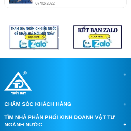
07/02/2022
CHĂM SÓC KHÁCH HÀNG
TÌM NHÀ PHÂN PHỐI KINH DOANH VẬT TƯ
NGÀNH NƯỚC