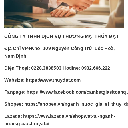
CÔNG TY TNHH DỊCH VỤ THƯƠNG MẠI THÚY ĐẠT
Địa Chỉ VP+Kho:
109 Nguyễn Công Trứ, Lộc Hoà,
Nam Định
Điện Thoại:
0228.3838503 Hotline: 0932.666.222
Websize:
https://www.thuydat.com
Fanpage:
https://www.facebook.com/camketgiasitoanq
Shopee:
https://shopee.vn/nganh_nuoc_gia_si_thuy_d
Lazada:
https://www.lazada.vn/shop/vat-tu-nganh-
nuoc-gia-si-thuy-dat