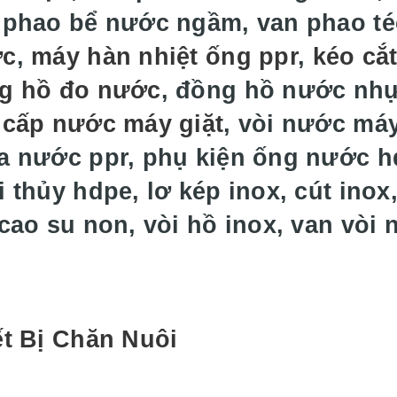
 phao bể nước ngầm, van phao t
ớc
,
máy hàn nhiệt ống ppr
,
kéo cắ
g hồ đo nước
, đồng hồ nước nh
 cấp nước máy giặt
, vòi nước máy
a nước ppr, phụ kiện ống nước hd
 thủy hdpe, lơ kép inox, cút inox,
 cao su non, vòi hồ inox, van vòi
ết Bị Chăn Nuôi