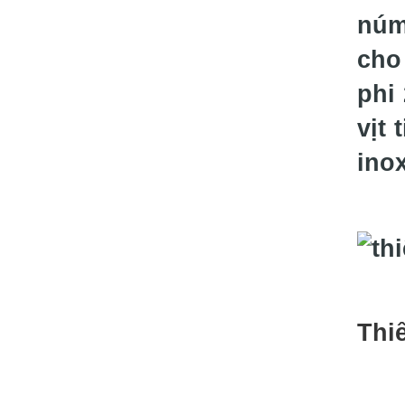
núm
cho
phi
vịt
ino
Thi