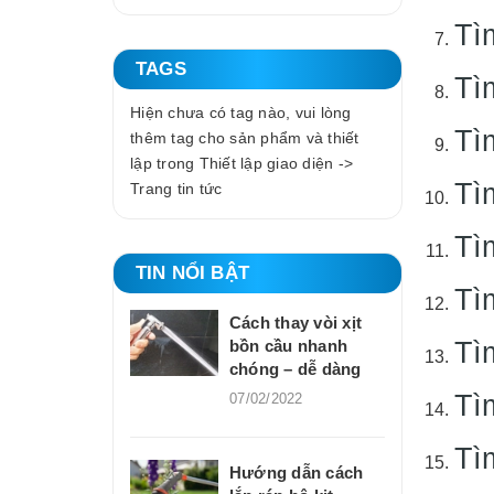
Tì
TAGS
Tì
Hiện chưa có tag nào, vui lòng
Tì
thêm tag cho sản phẩm và thiết
lập trong Thiết lập giao diện ->
Tì
Trang tin tức
Tì
TIN NỔI BẬT
Tì
Cách thay vòi xịt
Tì
bồn cầu nhanh
chóng – dễ dàng
Tì
07/02/2022
Tì
Hướng dẫn cách