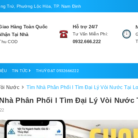
ng Trứ, Phường Lộc Hòa, TP. Nam Định
Giao Hàng Toàn Quốc
Hỗ trợ 24/7
Tư Vấn Miễn Phí:
Nhận Tại Nhà
G
0932.666.222
Thu COD
HIỆU
TIN TỨC
THUÝ ĐẠT 0932666222
Vòi Nước
Tìm Nhà Phân Phối l Tìm Đại Lý Vòi Nước Tại L
Nhà Phân Phối l Tìm Đại Lý Vòi Nước 
22