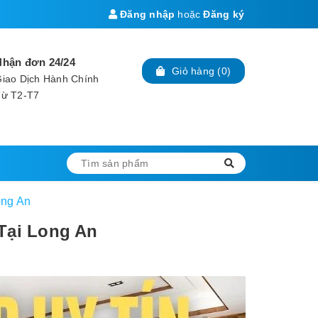
Đăng nhập
hoặc
Đăng ký
Nhận đơn 24/24
Giỏ hàng
(
0
)
iao Dịch Hành Chính
Từ T2-T7
ong An
Tại Long An