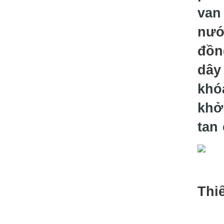
van
nư
đồn
dây
khó
khởi
tan
Thi