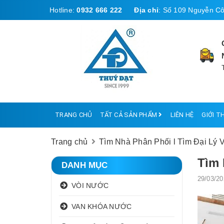
Hotline:
0932 666 222
Địa chỉ
:
Số 109 Nguyễn Cô
TRANG CHỦ
TẤT CẢ SẢN PHẨM
LIÊN HỆ
GIỚI T
Trang chủ
Tìm Nhà Phân Phối l Tìm Đại Lý 
Tìm 
DANH MỤC
29/03/20
VÒI NƯỚC
VAN KHÓA NƯỚC