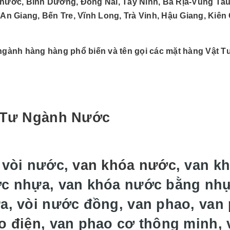
hước, Bình Dương, Đồng Nai, Tây Ninh, Bà Rịa-Vũng Tàu
 An Giang, Bến Tre, Vĩnh Long, Trà Vinh, Hậu Giang, Kiên
ngành hàng hàng phổ biến và tên gọi các mặt hàng Vật 
 Tư Ngành Nước
 vòi nước,
van khóa nước
, van k
c nhựa, van khóa nước bằng nh
a, vòi nước đồng, van phao, van
o điện
, van phao cơ thông minh, 