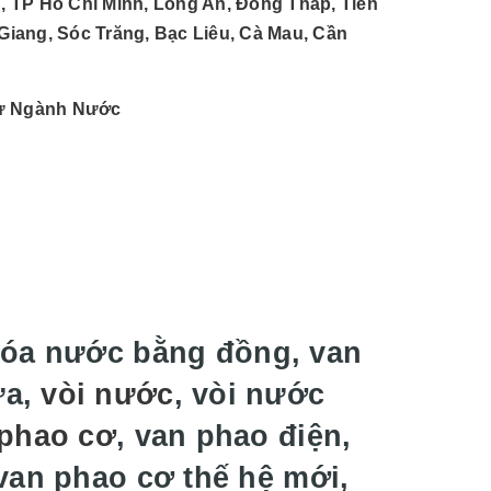
, TP Hồ Chí Minh, Long An, Đồng Tháp, Tiền
 Giang, Sóc Trăng, Bạc Liêu, Cà Mau, Cần
Tư Ngành Nước
hóa nước bằng đồng, van
ựa,
vòi nước
, vòi nước
phao cơ
, van phao điện,
van phao cơ thế hệ mới,