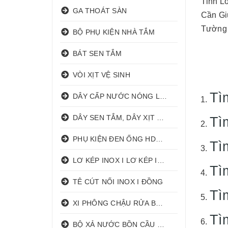
Tỉnh L
GA THOÁT SÀN
Cần Gi
Tường 
BỘ PHỤ KIỆN NHÀ TẮM
BÁT SEN TẮM
VÒI XỊT VỆ SINH
Tì
DÂY CẤP NƯỚC NÓNG LẠNH
DÂY SEN TẮM, DÂY XỊT VỆ SINH
Tì
PHỤ KIỆN ĐEN ỐNG HDPE HATHACO
Tì
LƠ KÉP INOX I LƠ KÉP INOX ĐỒNG
Tì
TÊ CÚT NỐI INOX I ĐỒNG
Tì
XI PHÔNG CHẬU RỬA BÁT 1 HỐ I 2 HỐ
Tì
BỘ XẢ NƯỚC BỒN CẦU NHẤN I GẠT