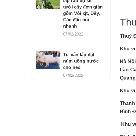
lắp ráp bộ kit
tưới cây đơn giản
gồm Vòi xịt, Dây,
Thu
Các đầu nối
nhanh
07/02/2022
Thuý 
Khu v
Tư vấn lắp đặt
núm uống nước
Hà Nội
cho heo
Lào Ca
07/02/2022
Quang,
Khu v
Thanh 
Bình Đ
Khu v