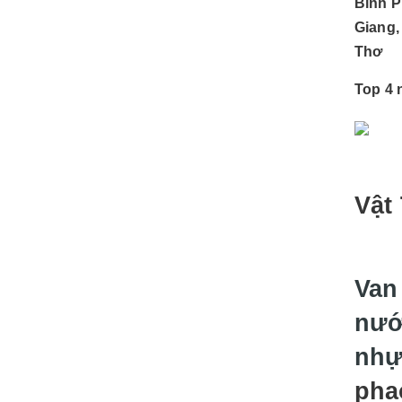
Bình P
Giang,
Thơ
Top 4 
Vật
Van
nướ
nhự
pha