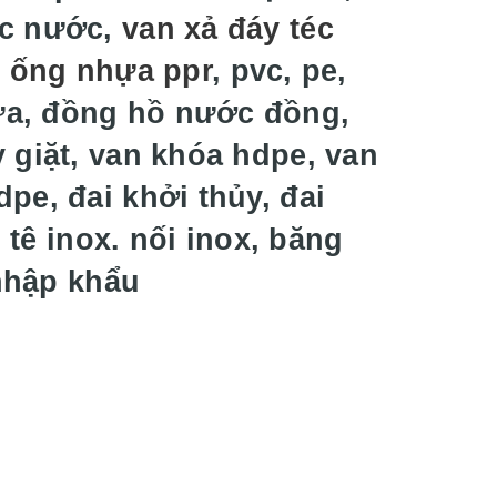
éc nước,
van xả đáy téc
t ống nhựa ppr
, pvc, pe,
ựa, đồng hồ nước đồng,
 giặt, van khóa hdpe, van
pe, đai khởi thủy, đai
 tê inox. nối inox, băng
 nhập khẩu