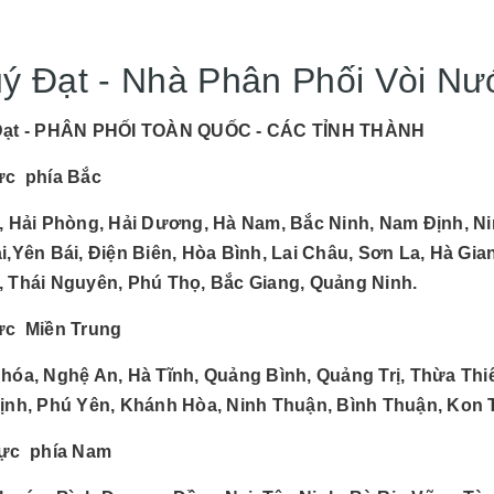
ý Đạt - Nhà Phân Phối Vòi Nư
Đạt - PHÂN PHỐI TOÀN QUỐC - CÁC TỈNH THÀNH
ực phía Bắc
, Hải Phòng, Hải Dương, Hà Nam, Bắc Ninh, Nam Định, Ni
i,Yên Bái, Điện Biên, Hòa Bình, Lai Châu, Sơn La, Hà Gi
 Thái Nguyên, Phú Thọ, Bắc Giang, Quảng Ninh.
ực Miền Trung
hóa, Nghệ An, Hà Tĩnh, Quảng Bình, Quảng Trị, Thừa Th
ịnh, Phú Yên, Khánh Hòa, Ninh Thuận, Bình Thuận, Kon 
ực phía Nam