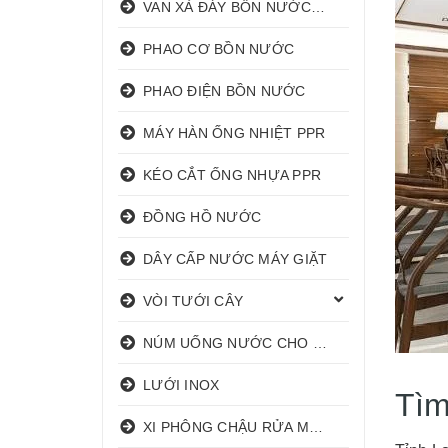
VAN XẢ ĐÁY BỒN NƯỚC INOX
PHAO CƠ BỒN NƯỚC
PHAO ĐIỆN BỒN NƯỚC
MÁY HÀN ỐNG NHIỆT PPR
KÉO CẮT ỐNG NHỰA PPR
ĐỒNG HỒ NƯỚC
DÂY CẤP NƯỚC MÁY GIẶT
VÒI TƯỚI CÂY
NÚM UỐNG NƯỚC CHO HEO
LƯỚI INOX
Tìm
XI PHÔNG CHẬU RỬA MẶT I XẢ LAVABO