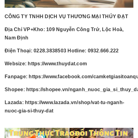
CÔNG TY TNHH DỊCH VỤ THƯƠNG MẠI THÚY ĐẠT
Địa Chỉ VP+Kho:
109 Nguyễn Công Trứ, Lộc Hoà,
Nam Định
Điện Thoại:
0228.3838503 Hotline: 0932.666.222
Websize:
https://www.thuydat.com
Fanpage:
https://www.facebook.com/camketgiasitoanq
Shopee:
https://shopee.vn/nganh_nuoc_gia_si_thuy_d
Lazada:
https://www.lazada.vn/shop/vat-tu-nganh-
nuoc-gia-si-thuy-dat