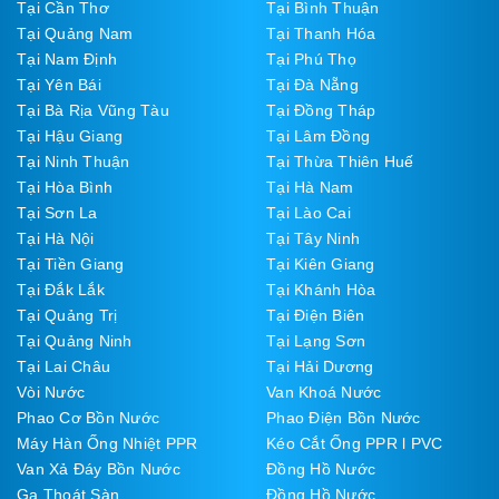
Tại Cần Thơ
Tại Bình Thuận
Tại Quảng Nam
Tại Thanh Hóa
Tại Nam Định
Tại Phú Thọ
Tại Yên Bái
Tại Đà Nẵng
Tại Bà Rịa Vũng Tàu
Tại Đồng Tháp
Tại Hậu Giang
Tại Lâm Đồng
Tại Ninh Thuận
Tại Thừa Thiên Huế
Tại Hòa Bình
Tại Hà Nam
Tại Sơn La
Tại Lào Cai
Tại Hà Nội
Tại Tây Ninh
Tại Tiền Giang
Tại Kiên Giang
Tại Đắk Lắk
Tại Khánh Hòa
Tại Quảng Trị
Tại Điện Biên
Tại Quảng Ninh
Tại Lạng Sơn
Tại Lai Châu
Tại Hải Dương
Vòi Nước
Van Khoá Nước
Phao Cơ Bồn Nước
Phao Điện Bồn Nước
Máy Hàn Ống Nhiệt PPR
Kéo Cắt Ống PPR l PVC
Van Xả Đáy Bồn Nước
Đồng Hồ Nước
Ga Thoát Sàn
Đồng Hồ Nước