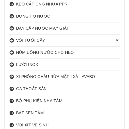
KÉO CẮT ỐNG NHỰA PPR
ĐỒNG HỒ NƯỚC
DÂY CẤP NƯỚC MÁY GIẶT
VÒI TƯỚI CÂY
NÚM UỐNG NƯỚC CHO HEO
LƯỚI INOX
XI PHÔNG CHẬU RỬA MẶT I XẢ LAVABO
GA THOÁT SÀN
BỘ PHỤ KIỆN NHÀ TẮM
BÁT SEN TẮM
VÒI XỊT VỆ SINH