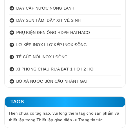
DÂY CẤP NƯỚC NÓNG LẠNH
DÂY SEN TẮM, DÂY XỊT VỆ SINH
PHỤ KIỆN ĐEN ỐNG HDPE HATHACO
LƠ KÉP INOX I LƠ KÉP INOX ĐỒNG
TÊ CÚT NỐI INOX I ĐỒNG
XI PHÔNG CHẬU RỬA BÁT 1 HỐ I 2 HỐ
BỘ XẢ NƯỚC BỒN CẦU NHẤN I GẠT
TAGS
Hiện chưa có tag nào, vui lòng thêm tag cho sản phẩm và
thiết lập trong Thiết lập giao diện -> Trang tin tức