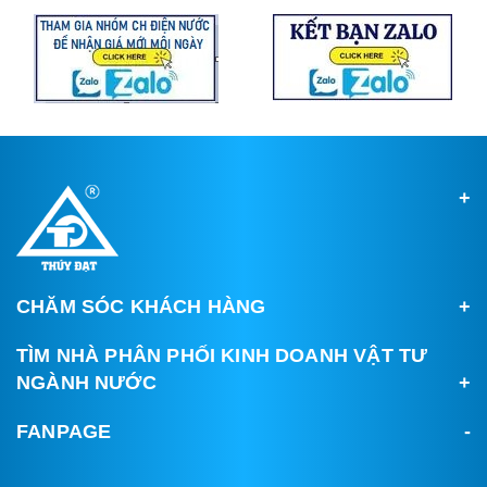
CHĂM SÓC KHÁCH HÀNG
TÌM NHÀ PHÂN PHỐI KINH DOANH VẬT TƯ
NGÀNH NƯỚC
FANPAGE